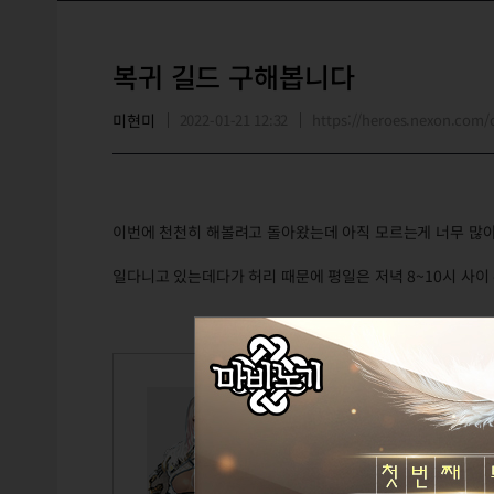
복귀 길드 구해봅니다
미현미
2022-01-21 12:32
https://heroes.nexon.co
이번에 천천히 해볼려고 돌아왔는데 아직 모르는게 너무 많
일다니고 있는데다가 허리 때문에 평일은 저녁 8~10시 사
미현미
Lv.112
미울
설정된 