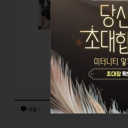
TITLE
GUILD
CAIRDE
댓글
1