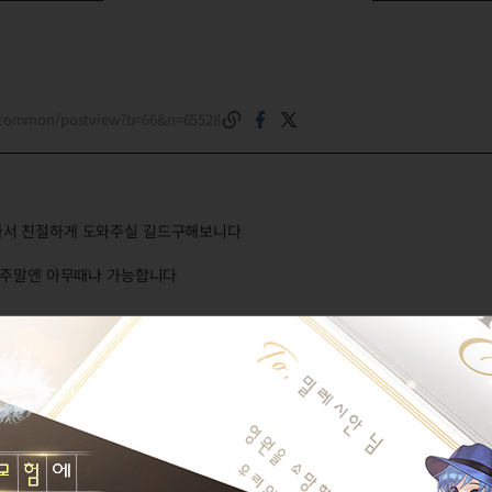
m/common/postview?b=66&n=65528
아서 친절하게 도와주실 길드구해보니다
이 주말엔 아무때나 가능합니다
오늘의 한마디가 없습니다.