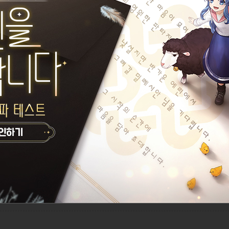
솔로 에린, 커플 멸절
설정된 길드가 없습니다.
잭토젠
게시