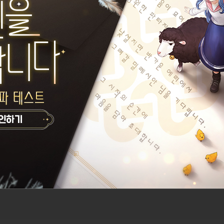
공제가뭐요
카록병장
게시