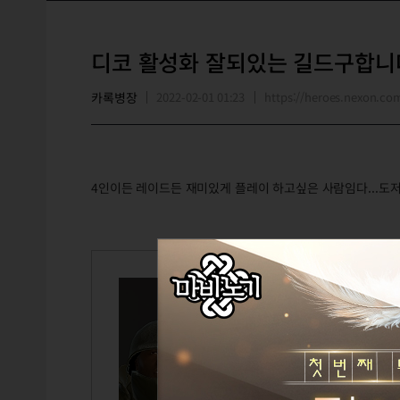
디코 활성화 잘되있는 길드구합니
카록병장
2022-02-01 01:23
https://heroes.nexon.c
4인이든 레이드든 재미있게 플레이 하고싶은 사람임다...도저
카록병장
Lv.125
카록
아니 행
TITLE