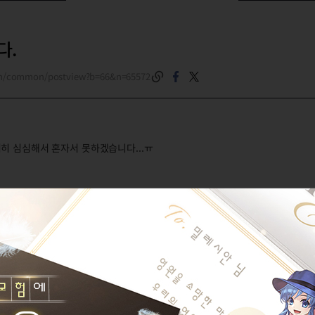
다.
om/common/postview?b=66&n=65572
히 심심해서 혼자서 못하겠습니다...ㅠ
보관님 저한테 왜 그러십니까
보급관님에게는 비밀이에요!