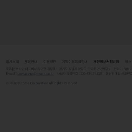
회사소개
채용안내
이용약관
게임이용등급안내
개인정보처리방침
청소
주)넥슨코리아 대표이사 강대현·김정욱 경기도 성남시 분당구 판교로 256번길 7 전화 : 1588-7701 
E-mail :
contact-us@nexon.co.kr
사업자 등록번호 : 220-87-17483호 통신판매업 신고번호
© NEXON Korea Corporation All Rights Reserved.