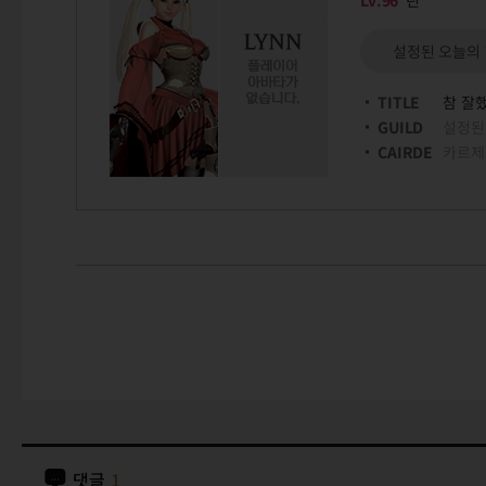
Lv.96
린
설정된 오늘의
TITLE
참 잘
GUILD
설정된
CAIRDE
카르제
댓글
1