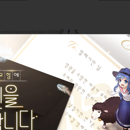
m/common/postview?b=66&n=66296