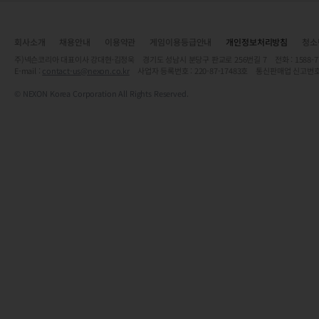
회사소개
채용안내
이용약관
게임이용등급안내
개인정보처리방침
청소
주)넥슨코리아 대표이사 강대현·김정욱 경기도 성남시 분당구 판교로 256번길 7 전화 : 1588-7701 
E-mail :
contact-us@nexon.co.kr
사업자 등록번호 : 220-87-17483호 통신판매업 신고번호
© NEXON Korea Corporation All Rights Reserved.