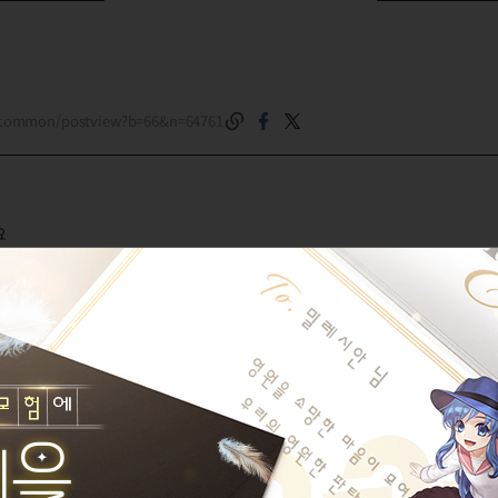
m/common/postview?b=66&n=64761
요
다