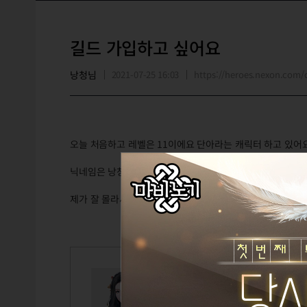
길드 가입하고 싶어요
낭청님
2021-07-25 16:03
https://heroes.nexon.co
오늘 처음하고 레벨은 11이에요 단아라는 캐릭터 하고 있어
닉네임은 낭청님 입니다
제가 잘 몰라서 여기까지 적으면 될까 모르겠네요 감사합니
전_낭청님
Lv.110
단아