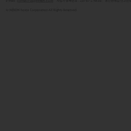
E-mail :
contact-us@nexon.co.kr
사업자 등록번호 : 220-87-17483호 통신판매업 신고번호
© NEXON Korea Corporation All Rights Reserved.