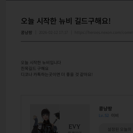
오늘 시작한 뉴비 길드구해요!
콩냥팡
2026-02-12 17:17
https://heroes.nexon.com/com
오늘 시작한 뉴비입니다
친목길드 구해요
디코나 카톡하는곳이면 더 좋을 것 같아요!
콩냥팡
Lv.52
이비
설정된 오늘의