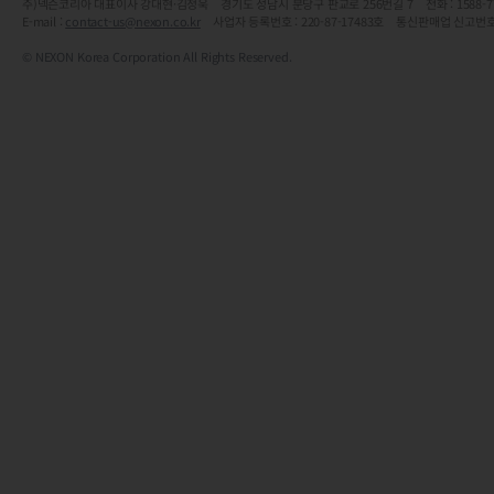
주)넥슨코리아 대표이사 강대현·김정욱 경기도 성남시 분당구 판교로 256번길 7 전화 : 1588-7701 
E-mail :
contact-us@nexon.co.kr
사업자 등록번호 : 220-87-17483호 통신판매업 신고번호
© NEXON Korea Corporation All Rights Reserved.