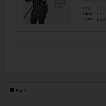
TITLE
설정된
GUILD
설정된
CAIRDE
콩냥팡
댓글
0