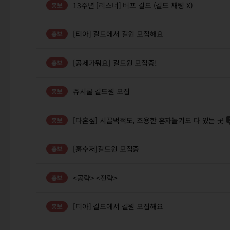
13주년 [리스너] 버프 길드 (길드 채팅 X)
[티아] 길드에서 길원 모집해요
[공제가뭐요] 길드원 모집중!
쥬시쿨 길드원 모집
[다혼싶] 시끌벅적도, 조용한 혼자놀기도 다 있는 곳
[흙수저]길드원 모집중
<공략> <전략>
[티아] 길드에서 길원 모집해요