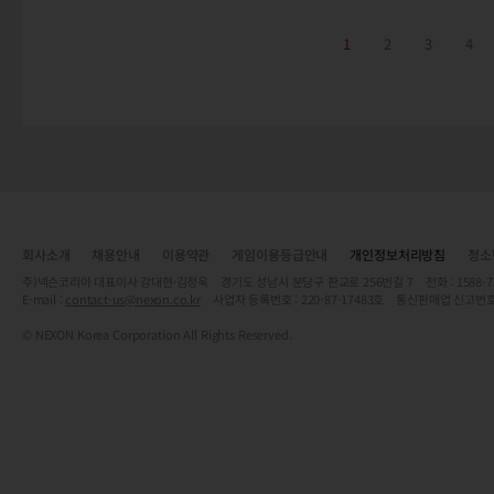
1
2
3
4
회사소개
채용안내
이용약관
게임이용등급안내
개인정보처리방침
청소
주)넥슨코리아 대표이사 강대현·김정욱 경기도 성남시 분당구 판교로 256번길 7 전화 : 1588-7701 
E-mail :
contact-us@nexon.co.kr
사업자 등록번호 : 220-87-17483호 통신판매업 신고번호
© NEXON Korea Corporation All Rights Reserved.