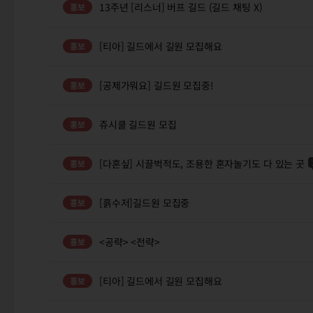
13주년 [리스너] 버프 길드 (길드 채팅 X)
[티아] 길드에서 길원 모집해요
[공제가뭐요] 길드원 모집중!
쥬시쿨 길드원 모집
[다혼싶] 시끌벅적도, 조용한 혼자놀기도 다 있는 곳
[흙수저]길드원 모집중
<공략> <전략>
[티아] 길드에서 길원 모집해요