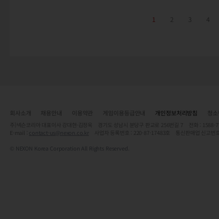
1
2
3
4
회사소개
채용안내
이용약관
게임이용등급안내
개인정보처리방침
청소
주)넥슨코리아 대표이사 강대현·김정욱 경기도 성남시 분당구 판교로 256번길 7 전화 : 1588-7701 
E-mail :
contact-us@nexon.co.kr
사업자 등록번호 : 220-87-17483호 통신판매업 신고번호
© NEXON Korea Corporation All Rights Reserved.