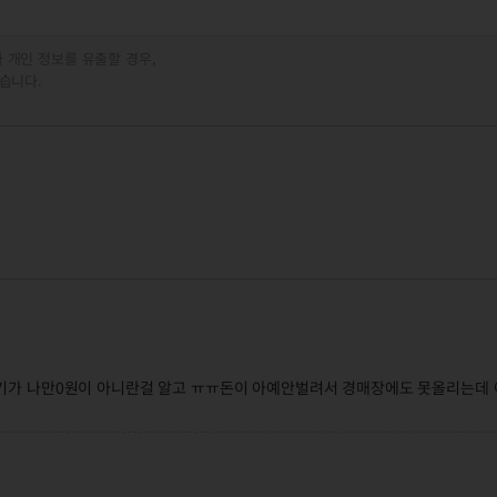
 개인 정보를 유출할 경우,
습니다.
기가 나만0원이 아니란걸 알고 ㅠㅠ돈이 아예안벌려서 경매장에도 못올리는데