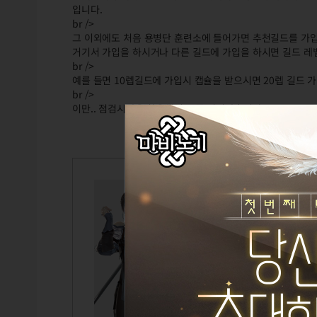
입니다.
br />
그 이외에도 처음 용병단 훈련소에 들어가면 추천길드를 가
거기서 가입을 하시거나 다른 길드에 가입을 하시면 길드 레벨
br />
예를 들면 10렙길드에 가입시 캡슐을 받으시면 20렙 길드 가
br />
이만.. 점검시간을 활용해서 글좀 적어봤습니다..
복_여신유
Lv.95
이비
연어
TITLE
GUILD
CAIRDE