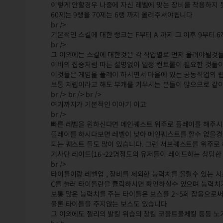
이렇게 안할경우 나중에 자신 레벨에 맞는 장비를 착용하지
60제는 9랭을 70제는 6랭 까지 올려주셔야됩니다
br />
기본적인 스킬에 대한 랭크는 F부터 A 까지 그 이후 9부터 
br />
그 이외에는 스킬에 대한것은 각 직업별로 먼저 올려야될것들
이비의 집중처럼 따른 설명없이 일정 컨트롤이 필요한 것들이
이것들은 게임을 플레이 하시면서 마을에 있는 공동직업의 
보통 저렙이라고 해도 부캐를 키우시는 분들이 많으므로 같이
br /> br /> br />
여기까지가 기본적인 이야기 이고
br />
빠른 레벨을 원하신다면 메인퀘스트 위주로 플레이를 해주
플레이를 하시다보면 레벨이 낮아 메인퀘스트를 할수 없을경
되는 퀘스트 들도 많이 있습니다. 그런 서브퀘스트를 위주로
기사단 레이드(16~22명정도의 유저들이 레이드하는 상당한 
br />
타이틀이랑 레벨업 , 장비를 제외한 능력치를 올릴수 있는 
C를 눌러 타이틀란을 클릭하시면 확인하실수 있으며 능력치
보통 많은 능력치를 주는 타이틀은 보스를 2~5회 잡음으로
물론 타이틀을 주지않는 보스도 있습니다
그 이외에도 젤리의 발킬 위습의 창킬 코볼트물체킬 등등 노