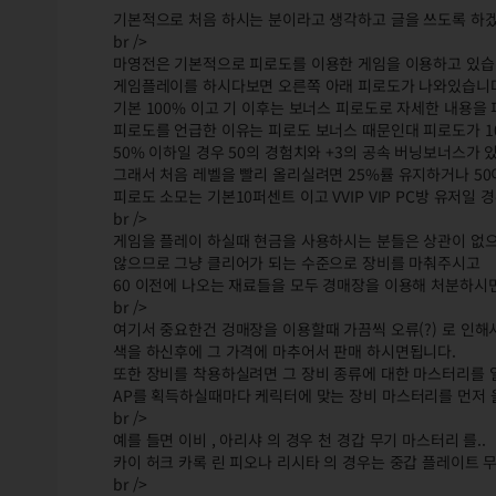
기본적으로 처음 하시는 분이라고 생각하고 글을 쓰도록 하
br />
마영전은 기본적으로 피로도를 이용한 게임을 이용하고 있
게임플레이를 하시다보면 오른쪽 아래 피로도가 나와있습니
기본 100% 이고 기 이후는 보너스 피로도로 자세한 내용을
피로도를 언급한 이유는 피로도 보너스 때문인대 피로도가 10
50% 이하일 경우 50의 경험치와 +3의 공속 버닝보너스가 
그래서 처음 레벨을 빨리 올리실려면 25%률 유지하거나 50이
피로도 소모는 기본10퍼센트 이고 VVIP VIP PC방 유저일
br />
게임을 플레이 하실때 현금을 사용하시는 분들은 상관이 없으
않으므로 그냥 클리어가 되는 수준으로 장비를 마춰주시고
60 이전에 나오는 재료들을 모두 경매장을 이용해 처분하시면
br />
여기서 중요한건 겅매장을 이용할때 가끔씩 오류(?) 로 인
색을 하신후에 그 가격에 마추어서 판매 하시면됩니다.
또한 장비를 착용하실려면 그 장비 종류에 대한 마스터리를
AP를 획득하실때마다 케릭터에 맞는 장비 마스터리를 먼저
br />
예를 들면 이비 , 아리샤 의 경우 천 경갑 무기 마스터리 를..
카이 허크 카록 린 피오나 리시타 의 경우는 중갑 플레이트
br />