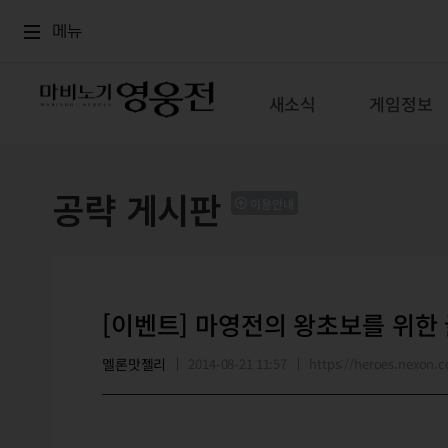
로그인
메뉴
본문
메뉴
새소식
게임정보
공략 게시판
이용안내
[이벤트] 마영전의 왕초보를 위한
멜론맛젤리
2014-08-21 11:57
https://heroes.nexon