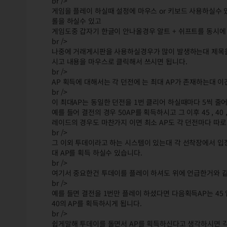
br />
게임을 플레이 하실때 설정에 마우스 or 키보드 사용하실수
롤을 하실수 있고
게임도중 갑자기 한글이 안나올경우 알트 + 쉬프트를 동시에
br />
나중에 거래게시판을 사용하실경우가 많이 발생하는대 제목을
시고 내용을 마우스로 클릭해서 쓰시면 됩니다.
br />
AP 획득에 대해서는 각 던전에 는 최대 AP가 존재하는대 이
br />
이 최대AP는 동일한 던전을 1번 클리어 하실때마다 5씩 줄
예를 들어 결전의 경우 50AP를 획득하시고 그 이후 45 , 40 , 35
레이드의 경우도 마찬가지 이면 최소 AP도 각 던전마다 따로
br />
그 이외 투데이라고 하는 시스템이 있는대 각 선착장에서 입장
대 AP를 획득 하실수 있습니다.
br />
여기서 중요한건 투데이를 플레이 하셔도 위에 언급한거와 같이
br />
예를 들면 결전을 1번만 플레이 하셨다면 다음획득AP는 45 
40의 AP를 획득하시게 됩니다.
br />
쉽게말해 투데이를 돌면서 AP를 획득하신다고 생각하시면 각 