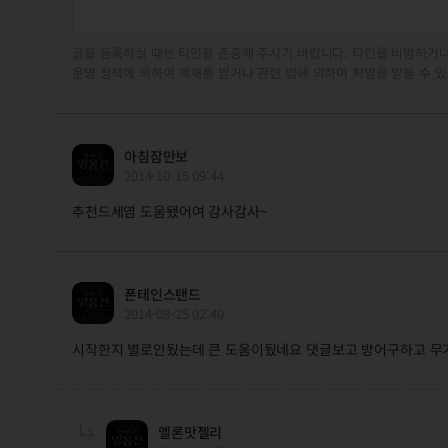
글을 등록하실 때는 타인을 존중해 주시기 바랍니다. 타인을 비방하거나
운영 정책에 의하여 제재를 받거나 관련 법에 의하여 처벌을 받을 수 있
아침잠만보
2014-10-15 09:44
추천드세염 도움됐어여 감사감사~
폰테인스탠드
2014-08-25 02:40
시작한지 별로안됬는데 큰 도움이됬네요 댓글보고 방어구하고 무
멜론맛젤리