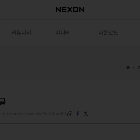
커뮤니티
미디어
다운로드
 글
.com/common/postview?b=63&n=497