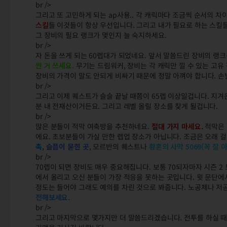
br />
그리고 또 고민하게 되는 ap사용.. 각 캐릭마다 조금씩 순서의 
스킬
들 이것들이 항상 우선입니다. 그리고 내가 필요로 하는 스킬
그 장비의 필요 랭크가 몇인지 늘 숙지하세요.
br />
자 돈을 쓰게 되는 60렙대가 되었네요. 앞서 말씀드린 장비의 랭크는
싼 거 쓰세요.
무기는 드림워커, 장비는 각 캐릭만 낄 수 있는 고유 
장비의 가격이 말도 안되게 비싸기 때문에 정말 아껴야 합니다. 
br />
그리고 이제 퀘스트가 슬슬 끝날 때쯤이 65렙 이상일겁니다. 지겨
분 내 전재산이거든요. 그리고 레벨 올릴 장소를 찾게 될겁니다.
br />
많은 분들이 적막 여축방을 추천하네요.
절대 가지 마세요.
적막은 
에요. 초보분들이 가실 만한 렙업 장소가 아닙니다. 조금은 오래
촉
,
슬픔이 묻힌 곳
, 모르반의 퀘스트나
황혼의 사막 5069(꼭 잘 
br />
70렙이 되면 장비도 매우 중요해집니다. 보통 70되자마자 시즌 
에서 올리고 오신 분들이 가장 적응을 못하는 곳입니다. 윗 문단에
정도는 들어야 그래도 예의를 차린 것으로 봐줍니다. 노공제나 
전해보세요.
br />
그리고 마지막으로 몇가지만 더 말씀드리겠습니다. 전투를 하실 