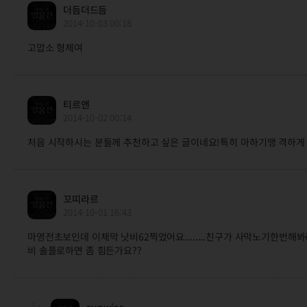
더듬더드듬
2014-10-03 00:18
고맙소 형제여
티르앤
2014-10-02 00:14
처음 시작하시는 분들께 추천하고 싶은 글이네요!특히 마하기맹 격하게 
꼬띠라르
2014-10-01 16:43
마영전초보인데 이제막 낫비62찍었어요........친구가 사막노기한번
비 솔플로하면 좀 힘든가요??
sunwise