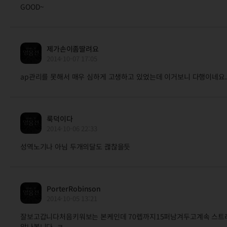
GOOD~
제가손이좀딸려요
2014-10-07 17:05
ap관리를 못해서 매우 심하게 고생하고 있었는데 이거보니 다행이네요
룩덕이다
2014-10-06 22:33
성역노기나 아님 두개의달도 괞찮을듯
PorterRobinson
2014-10-05 13:21
잘보고갑니다처음키워보는 본케인데 70렙까지15퍼남겨두고계속 스트
았나봅니다..ㅋ