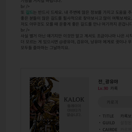
기맹을 거시길 바랍니다.
br />
또
길드
는 반드시 드세요. 내 주변에 많은 정보를 가지고 도움을 
좋은 분들이 많은 길드를 필사적으로 찾아보시고 많이 여쭤보세요
저도 아무것도 모를 때 운좋게 좋은 길드를 만나 여기까지 온겁니다
br />
사실 별거 아닌 얘기지만 이것만 알고 계셔도 조금이나마 나은 시작
더 모르는 게 있으시면 @광유야, 검유야, 낭유야 에게로 귓이나
모두들 즐마하는 그날까지요.
전_광유야
Lv.90
카록
카로긔
TITLE
카록보
GUILD
설정된
CAIRDE
카르제