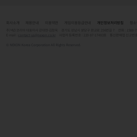
회사소개
채용안내
이용약관
게임이용등급안내
개인정보처리방침
청소
주)넥슨코리아 대표이사 강대현·김정욱 경기도 성남시 분당구 판교로 256번길 7 전화 : 1588-7701 
E-mail :
contact-us@nexon.co.kr
사업자 등록번호 : 220-87-17483호 통신판매업 신고번호
© NEXON Korea Corporation All Rights Reserved.