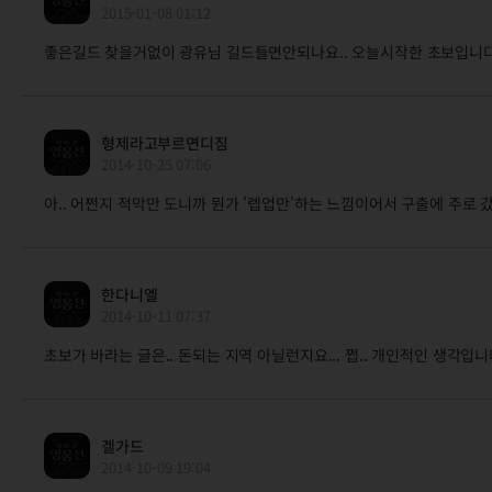
2015-01-08 01:12
좋은길드 찾을거없이 광유님 길드들면안되나요.. 오늘시작한 초보입니다
형제라고부르면디짐
2014-10-25 07:06
아.. 어쩐지 적막만 도니까 뭔가 '렙업만'하는 느낌이어서 구출에 주로 
한다니엘
2014-10-11 07:37
초보가 바라는 글은.. 돈되는 지역 아닐런지요... 쩝.. 개인적인 생각입니다
겔가드
2014-10-09 19:04