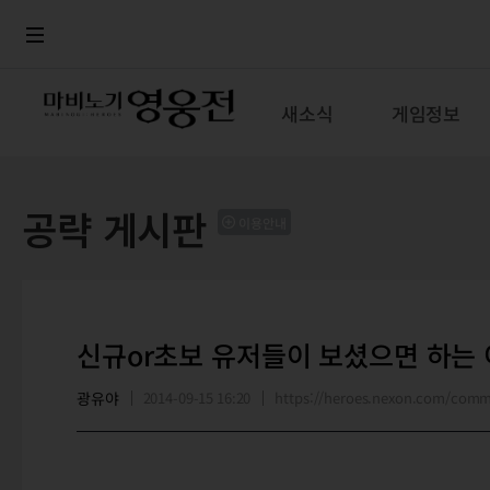
로그인
메뉴
본문
새소식
게임정보
공략 게시판
이용안내
신규or초보 유저들이 보셨으면 하는 
광유야
2014-09-15 16:20
https://heroes.nexon.com/com