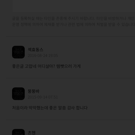
글을 등록하실 때는 타인을 존중해 주시기 바랍니다. 타인을 비방하거나 개인
운영 정책에 의하여 제재를 받거나 관련 법에 의하여 처벌을 받을 수 있습니다
섹효동스
2016-08-24 19:05
좋은글 고맙네 어디살아? 템뺏으러 가게
뚱뚱바
2015-09-14 07:51
처음이라 막막했는데 좋은 말씀 감사 합니다
츠헨