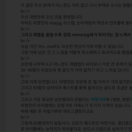
이 글은 우선 본캐가 어느정도 자리 잡고 다시 부캐로 오시는 분들
br />
우선 마영전에 오신 것을 환영합니다.
아마도 마영전의 morpg 시스템, 논타게팅의 액션과 컨트롤에 흥
br />
그리고 레벨을 올릴 수록 점점 mmorpg화가 되어가는 걸 느껴서
br />
사실 이건 어느 mo라도 비슷한 현상이기에 어쩔 수 없습니다.
그럼 이제 남은 건 그 느낌을 어떻게 최소화하고 효과적으로 렙업
br />
초반에 시작하시고 어느정도 레벨업이 되다보니 가장 큰 문제가 일
30~40렙이 되었는데 왜 골드가 거의 없지?? 라고 느끼실 겁니다.
br />
근데 이게 당연합니다. 마영전은 초반에 돈 벌 거리가 거의 없거든
그리고 50렙이 넘어서야 퀘스트를 통해 들어오는 골드로 조금은 숨
br />
그리고 가장 중요한 초반렙대의 돈벌이는
마법가루
와 (생명, 영원)
마영전의 아이템에는 상점가와 거래소가 두가지 가격이 있습니다. 
위에 예로 든 마법가루와 에르그결정이고요
br />
그렇게 60렙대까지 달립시다. 오로지 퀘스트만 하면서요. 중간중
회 타이틀에는 능력치가 따라붙지요. 반드시 다음으로 넘어가기 