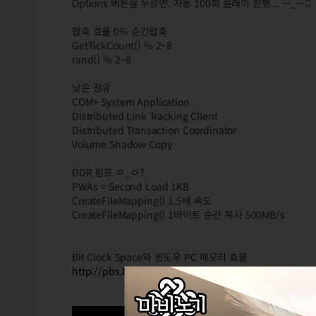
Options 버튼을 누르면. 자동 100회 플레이 진행... ㅡ_ㅡ;;
압축 효률 0% 순간압축
GetTickCount() % 2~8
rand() % 2~8
낮은 점유
COM+ System Application
Distributed Link Tracking Client
Distributed Transaction Coordinator
Volume Shadow Copy
DDR 펌프 ㅇ_ㅇ?
PWAs = Second Load 1KB
CreateFileMapping() 1.5배 속도
CreateFileMapping() 1바이트 순간 복사 500MB/s
Bit Clock Space와 윈도우 PC 메모리 효율
http://pbs.twimg.com/media/GBnAsG3acAAVRAj?f