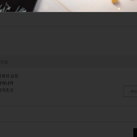
만드는
회복의 요정
나의나라
나의초코
게시