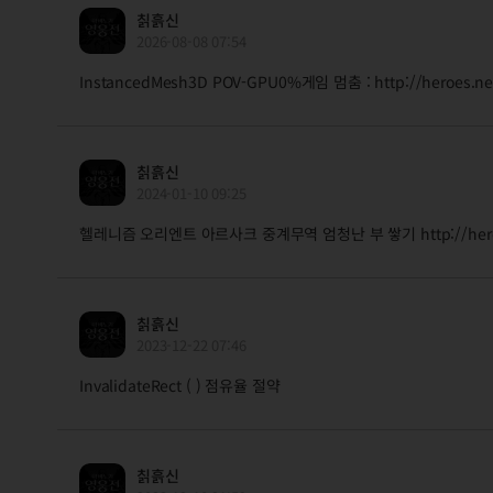
칡흙신
2026-08-08 07:54
InstancedMesh3D POV-GPU0%게임 멈춤 : http://heroes.n
칡흙신
2024-01-10 09:25
헬레니즘 오리엔트 아르사크 중계무역 엄청난 부 쌓기 http://heroes.n
칡흙신
2023-12-22 07:46
InvalidateRect ( ) 점유율 절약
칡흙신