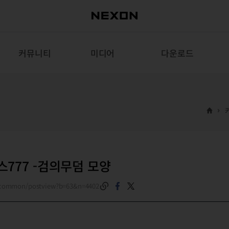
커뮤니티
미디어
다운로드
777 -검의무덤 모양
m/common/postview?b=63&n=4402