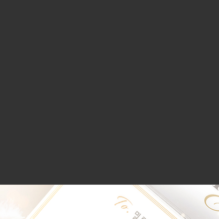
ormat=png&name=4096x4096