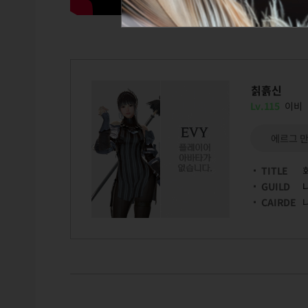
칡흙신
Lv.115
이비
에르그 
TITLE
GUILD
CAIRDE