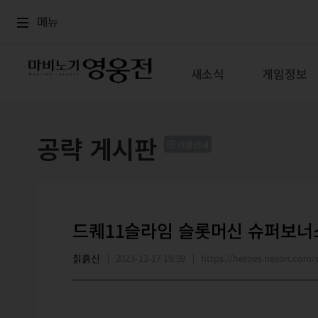
로그인
메뉴
본문
메뉴
새소식
게임정보
공략 게시판
이용안내
드퀘11슬라임 슬롯머신 슈퍼보너스
칡흙신
2023-12-17 19:59
https://heroes.nexon.co