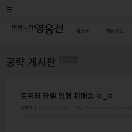
로그인
메뉴
본문
새소식
게임정보
공략 게시판
이용안내
트위터 카옐 인형 판매중 ㅇ_ㅇ
칡흙신
2023-12-23 07:49
https://heroes.nexon.com/com