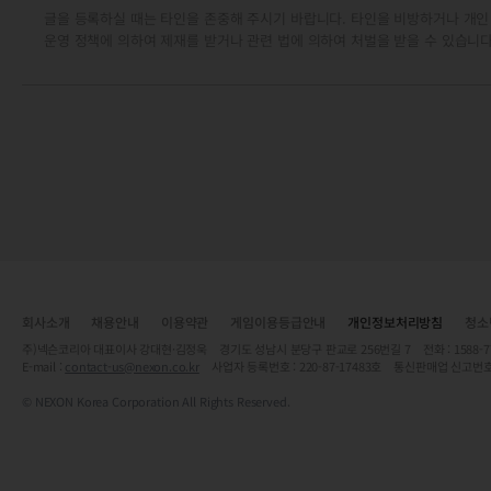
글을 등록하실 때는 타인을 존중해 주시기 바랍니다. 타인을 비방하거나 개인
운영 정책에 의하여 제재를 받거나 관련 법에 의하여 처벌을 받을 수 있습니다
회사소개
채용안내
이용약관
게임이용등급안내
개인정보처리방침
청소
주)넥슨코리아 대표이사 강대현·김정욱 경기도 성남시 분당구 판교로 256번길 7 전화 : 1588-7701 
E-mail :
contact-us@nexon.co.kr
사업자 등록번호 : 220-87-17483호 통신판매업 신고번호
© NEXON Korea Corporation All Rights Reserved.