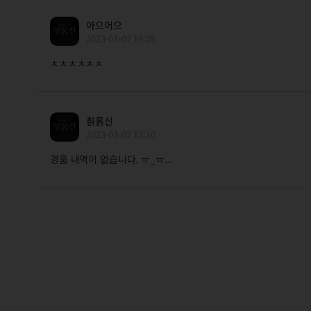
아으어으
2023-03-02 19:25
ㅊㅊㅊㅊㅊㅊ
칡흙신
2023-03-02 13:10
경품 내역이 없습니다. ㅠ_ㅠ...