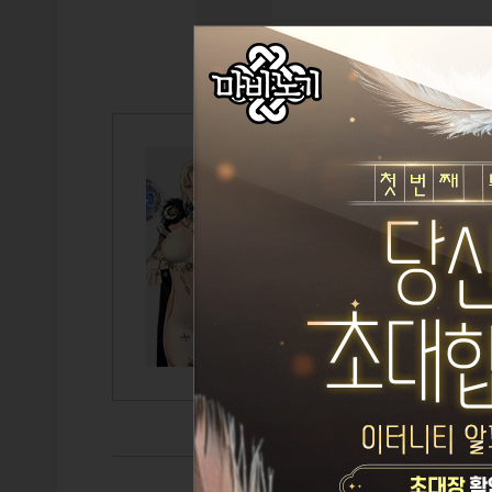
한산도체른
Lv.115
체른
설정된 
TITLE
GUILD
CAIRDE