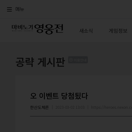
로그인
메뉴
본문
메뉴
새소식
게임정보
공략 게시판
이용안내
오 이벤트 당첨됬다
한산도체른
2023-03-02 13:03
https://heroes.nexon