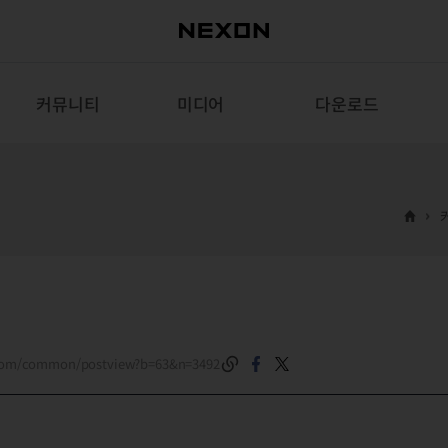
커뮤니티
미디어
다운로드
.com/common/postview?b=63&n=3492