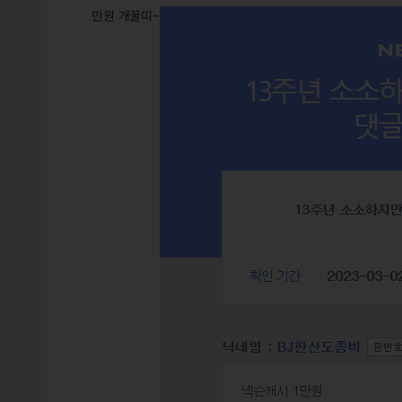
만원 개꿀띠~