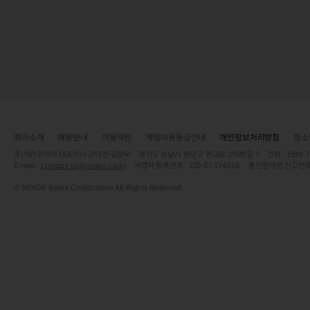
회사소개
채용안내
이용약관
게임이용등급안내
개인정보처리방침
청소
주)넥슨코리아 대표이사 강대현·김정욱 경기도 성남시 분당구 판교로 256번길 7 전화 : 1588-7701 
E-mail :
contact-us@nexon.co.kr
사업자 등록번호 : 220-87-17483호 통신판매업 신고번호
© NEXON Korea Corporation All Rights Reserved.