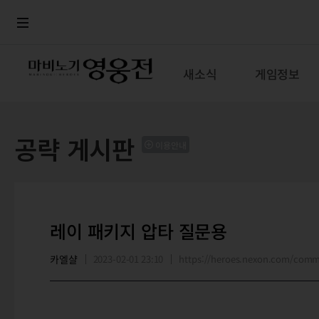
로그인
메뉴
본문
새소식
게임정보
공략 게시판
이용안내
레이 패키지 압타 질문용
카엘샬
2023-02-01 23:10
https://heroes.nexon.com/com