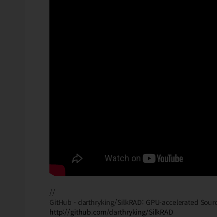
//
GitHub - darthryking/SilkRAD: GPU-accelerated Sour
http://github.com/darthryking/SilkRAD