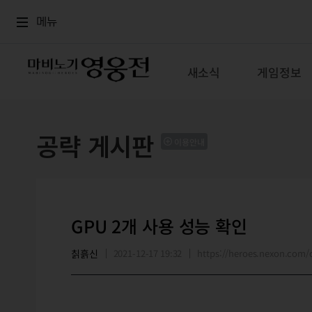
로그인
메뉴
본문
메뉴
새소식
게임정보
공략 게시판
이용안내
GPU 2개 사용 성능 확인
칡흙신
2021-12-17 19:32
https://heroes.nexon.co