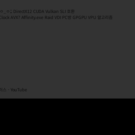
; DirectX12 CUDA Vulkan SLI 호환
ock AVX? Affinity.exe Raid VDI PC방 GPGPU VPU 알고리즘
 - YouTube