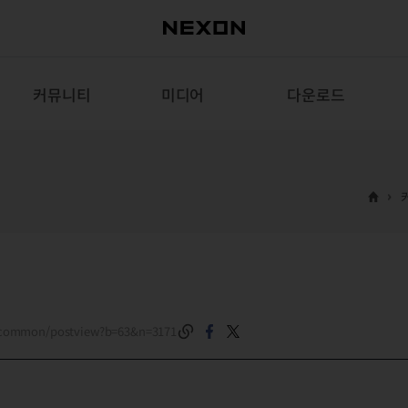
커뮤니티
미디어
다운로드
m/common/postview?b=63&n=3171