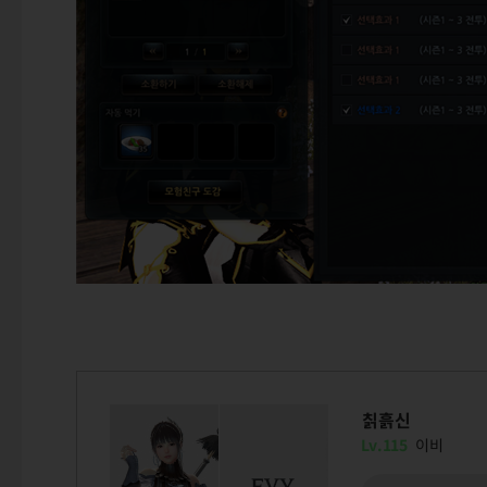
칡흙신
Lv.115
이비