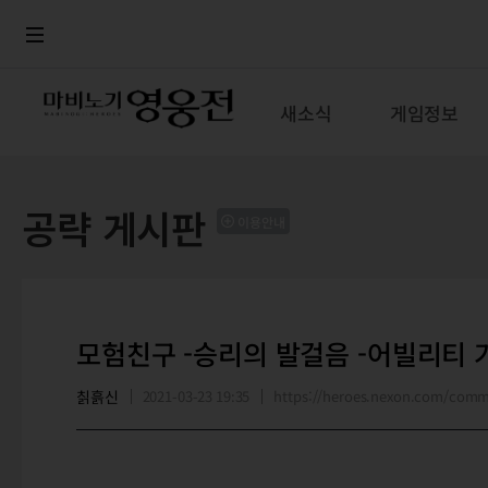
로그인
메뉴
본문
새소식
게임정보
공략 게시판
이용안내
모험친구 -승리의 발걸음 -어빌리티 
칡흙신
2021-03-23 19:35
https://heroes.nexon.com/com