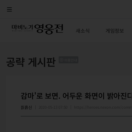
로그인
메뉴
본문
새소식
게임정보
공략 게시판
이용안내
감마'로 보면. 어두운 화면이 밝아진
칡흙신
2020-05-13 07:50
https://heroes.nexon.com/com