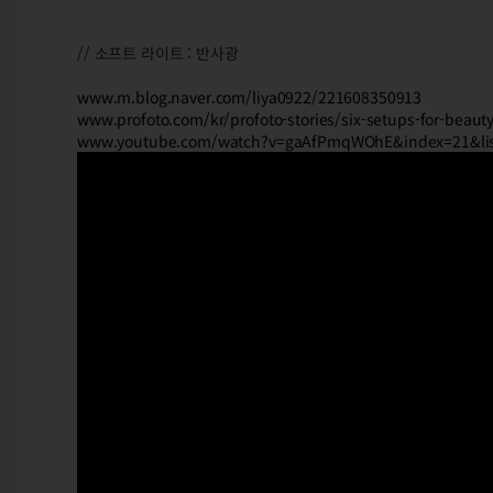
// 소프트 라이트 : 반사광
www.m.blog.naver.com/liya0922/221608350913
www.profoto.com/kr/profoto-stories/six-setups-for-beauty
www.youtube.com/watch?v=gaAfPmqWOhE&index=21&l