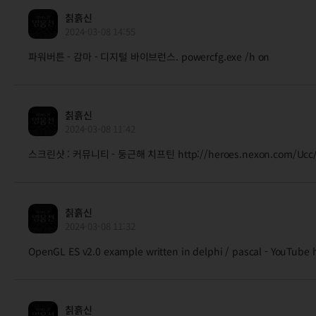
칡흙신
2024-03-08 14:55
파워버튼 - 감마 - 디지털 바이브런스. powercfg.exe /h on
칡흙신
2024-03-08 11:42
스크린샷 : 커뮤니티 - 둥근해 치프틴 http://heroes.nexon.com/Ucc/s
칡흙신
2024-03-08 11:32
OpenGL ES v2.0 example written in delphi / pascal - YouTu
칡흙신