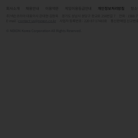
회사소개
채용안내
이용약관
게임이용등급안내
개인정보처리방침
청소
주)넥슨코리아 대표이사 강대현·김정욱 경기도 성남시 분당구 판교로 256번길 7 전화 : 1588-7701 
E-mail :
contact-us@nexon.co.kr
사업자 등록번호 : 220-87-17483호 통신판매업 신고번호
© NEXON Korea Corporation All Rights Reserved.