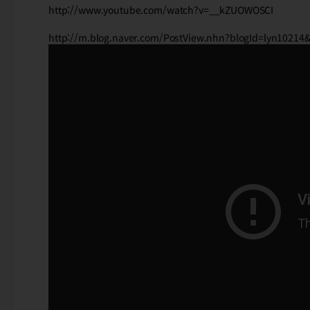
http://www.youtube.com/watch?v=__kZUOWOSCI
http://m.blog.naver.com/PostView.nhn?blogId=lyn102