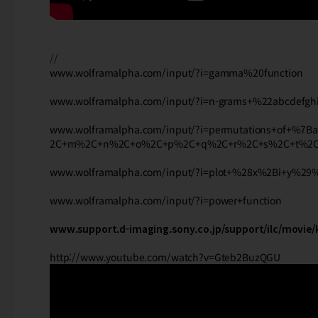
//
www.wolframalpha.com/input/?i=gamma%20function
www.wolframalpha.com/input/?i=n-grams+%22abcdefgh
www.wolframalpha.com/input/?i=permutations+of
2C+m%2C+n%2C+o%2C+p%2C+q%2C+r%2C+s%2C+t%2
www.wolframalpha.com/input/?i=plot+%28x%2Bi+y%2
www.wolframalpha.com/input/?i=power+function
www.support.d-imaging.sony.co.jp/support/ilc/movie/
http://www.youtube.com/watch?v=Gteb2BuzQGU