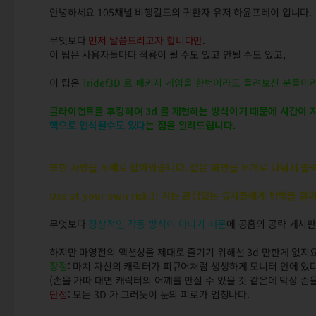
안녕하세요 105채널 비행길드의 귀환자 유저 하윤프레이 입니다.
무엇보다
먼저 말씀드리고자 합니다만
.
이 팁은 사용자들마다 적용이 될 수도 있고 안될 수도 있고,
이 팁은
Tridef3D 로 패키지 게임을 한번이라도 돌려보신 분들이
클라이언트를 후킹하여 3d 를 재현하는 방식이기 때문에 시간이 지
핵으로 인식될수도 있다
는 점을 알려드립니다.
또한 사양을 두배로 잡아먹습니다. 같은 화면을 두개로 나눠서 출력
Use at your own risk!!! 저는 관심있는 유저들에게 방법을
무엇보다
정상적인 작동 방식이 아니기 때문
에 공홈의 공략 게시판
하지만 마영전의 액션성을 제대로 즐기기 위해선 3d 만한게 없지요
장점
: 마치 자신의 캐릭터가 피큐어처럼 생생하게 모니터 안에 있다
(손을 가따 대면 캐릭터의 어꺠를 만질 수 있을 것 같은데 막상 손을
단점
: 모든 3D 가 그러듯이 눈의 피로가 엄청나다.