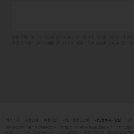
글을 등록하실 때는 타인을 존중해 주시기 바랍니다. 타인을 비방하거나 개인
운영 정책에 의하여 제재를 받거나 관련 법에 의하여 처벌을 받을 수 있습니다
회사소개
채용안내
이용약관
게임이용등급안내
개인정보처리방침
청소
주)넥슨코리아 대표이사 강대현·김정욱 경기도 성남시 분당구 판교로 256번길 7 전화 : 1588-7701 
E-mail :
contact-us@nexon.co.kr
사업자 등록번호 : 220-87-17483호 통신판매업 신고번호