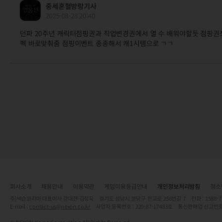
중세혼혈방랑기사
2025-08-28 20:40
던파 20주년 캐릭터점핑권과 직업변경권에서 열 수 배워야할듯 점핑
펙 바로맞춰줌 점핑이벤트 종종해서 캐1시템으로 ㄱㄱ
회사소개
채용안내
이용약관
게임이용등급안내
개인정보처리방침
청소
주)넥슨코리아 대표이사 강대현·김정욱 경기도 성남시 분당구 판교로 256번길 7 전화 : 1588-7701 
E-mail :
contact-us@nexon.co.kr
사업자 등록번호 : 220-87-17483호 통신판매업 신고번호