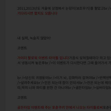
2011,2013년도 겨울에 상점에서 눈덩이(보조무기)를 팔았고br 
기다리시면 할지도 모릅니다
내 실력, 녹슬지 않았어!
코멘트
가이더 팔로워 이벤트 타이틀 입니다
가끔식 잊혀질때마다 하고 있으며
서 냉동시켜 놓은후br />이 이벤트가 다시한다면 그때 들어가서
br />당신의 귀염둥이br />이거 놔, 강화하러 갈꺼야br />반짝반
/>살려주세요br />컨은 되는데 컴이 안되서br />컨은 되는데 렉이
따,딱히 너와 파티를 원한 건 아니야br />골든타임br />실버타임b
코멘트
골든타임 이벤트때 주는 포츈쿠키 안에서 나오는 타이틀로써
포츈쿠