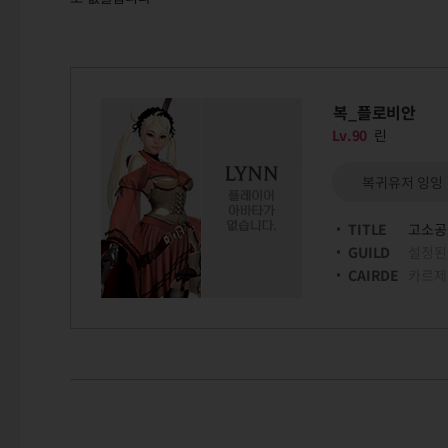
복_플로비안
Lv.90
린
복귀유저 잉잉
TITLE
고소공
GUILD
설정된
CAIRDE
카르제