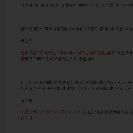
나머지 기타는 1.사거나 2.특수한 행동이거나 3.시기를 기다려야
블랙브리즈의 주머니를 턴br />거대 북극곰의 주머니를 턴br />
코멘트
랠리보상으로 나오는 주머니에서 나오는 타이틀입니다
가격은 거래소
다하고 그래도 안나오면 사는것이 좋습니다
br />미궁 3단계를 넘어선br />미궁 4단계를 넘어선br />미궁 
어선br />미궁 9단계를 넘어선br />미궁 10단계를 넘어선br />
코멘트
미궁 전용 타이틀입니다
클리어 하면 1~11단계까지 한번에 딸수 
습니다