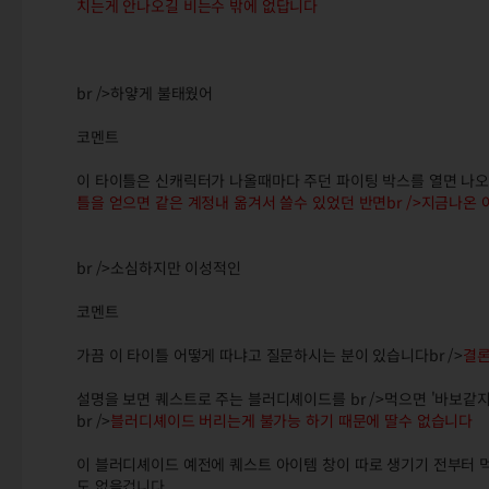
치는게 안나오길 비는수 밖에 없답니다
br />하얗게 불태웠어
코멘트
이 타이틀은 신캐릭터가 나올때마다 주던 파이팅 박스를 열면 나오는
틀을 얻으면 같은 계정내 옮겨서 쓸수 있었던 반면br />지금나온
br />소심하지만 이성적인
코멘트
가끔 이 타이틀 어떻게 따냐고 질문하시는 분이 있습니다br />
결론
설명을 보면 퀘스트로 주는 블러디셰이드를 br />먹으면 '바보같
br />
블러디셰이드 버리는게 불가능 하기 때문에 딸수 없습니다
이 블러디셰이드 예전에 퀘스트 아이템 창이 따로 생기기 전부터 먹
도 없을겁니다