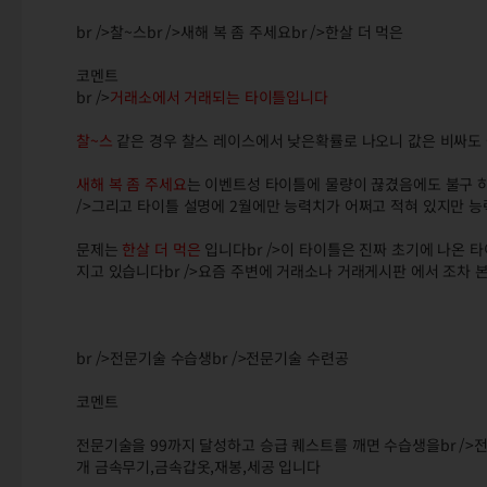
br />찰~스br />새해 복 좀 주세요br />한살 더 먹은
코멘트
br />
거래소에서 거래되는 타이틀입니다
찰~스
같은 경우 찰스 레이스에서 낮은확률로 나오니 값은 비싸도
새해 복 좀 주세요
는 이벤트성 타이틀에 물량이 끊겼음에도 불구 하
/>그리고 타이틀 설명에 2월에만 능력치가 어쩌고 적혀 있지만 
문제는
한살 더 먹은
입니다br />이 타이틀은 진짜 초기에 나온 
지고 있습니다br />요즘 주변에 거래소나 거래게시판 에서 조차 
br />전문기술 수습생br />전문기술 수련공
코멘트
전문기술을 99까지 달성하고 승급 퀘스트를 깨면 수습생을br />전
개 금속무기,금속갑옷,재봉,세공 입니다