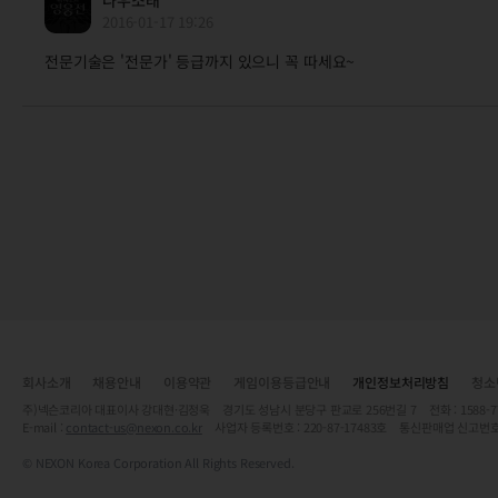
2016-01-17 19:26
전문기술은 '전문가' 등급까지 있으니 꼭 따세요~
회사소개
채용안내
이용약관
게임이용등급안내
개인정보처리방침
청소
주)넥슨코리아 대표이사 강대현·김정욱 경기도 성남시 분당구 판교로 256번길 7 전화 : 1588-7701 
E-mail :
contact-us@nexon.co.kr
사업자 등록번호 : 220-87-17483호 통신판매업 신고번호
© NEXON Korea Corporation All Rights Reserved.