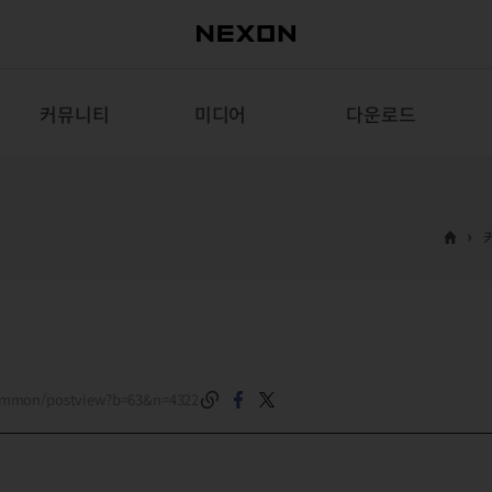
커뮤니티
미디어
다운로드
common/postview?b=63&n=4322