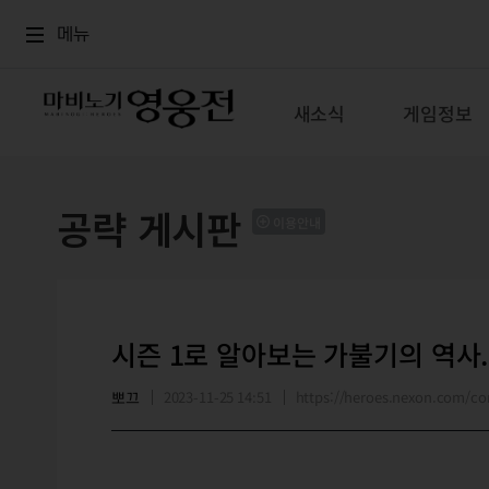
로그인
메뉴
본문
메뉴
새소식
게임정보
공략 게시판
이용안내
시즌 1로 알아보는 가불기의 역사.
뽀끄
2023-11-25 14:51
https://heroes.nexon.com/