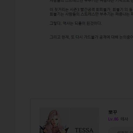
뽀꾸
Lv.86
테사
설정된 