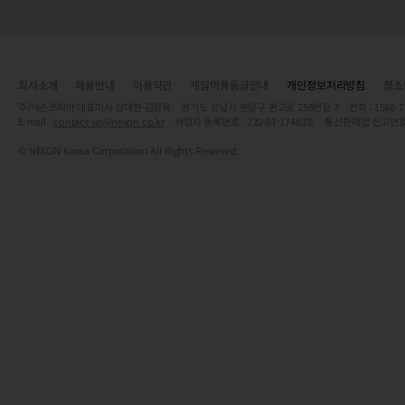
회사소개
채용안내
이용약관
게임이용등급안내
개인정보처리방침
청소
주)넥슨코리아 대표이사 강대현·김정욱 경기도 성남시 분당구 판교로 256번길 7 전화 : 1588-7701 
E-mail :
contact-us@nexon.co.kr
사업자 등록번호 : 220-87-17483호 통신판매업 신고번호
© NEXON Korea Corporation All Rights Reserved.