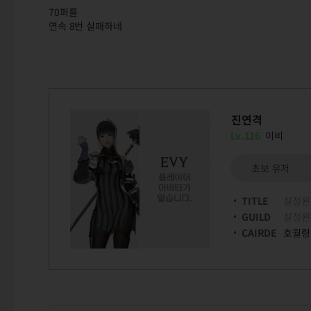
70퍼를
연속 8번 실패하네
진연격
Lv.116
이비
초보 유저
TITLE
설정된
GUILD
설정된
CAIRDE
호월령