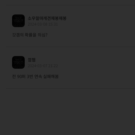
소우말마개견재봉재봉
2024-03-08 15:31
갓겜의 확률을 의심?
껌햄
2024-03-07 21:22
전 90퍼 3번 연속 실패해봄