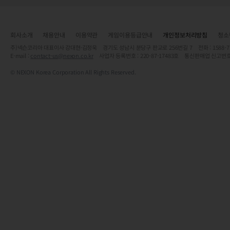
회사소개
채용안내
이용약관
게임이용등급안내
개인정보처리방침
청소
주)넥슨코리아 대표이사 강대현·김정욱 경기도 성남시 분당구 판교로 256번길 7 전화 : 1588-7701 
E-mail :
contact-us@nexon.co.kr
사업자 등록번호 : 220-87-17483호 통신판매업 신고번호
© NEXON Korea Corporation All Rights Reserved.