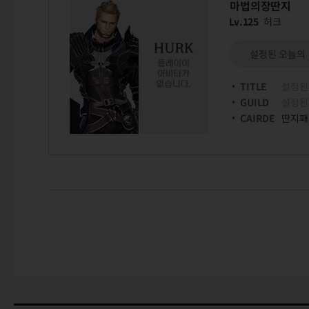
마법의장딴지
Lv.125
허크
설정된 오늘의
TITLE
설정된
GUILD
설정된
CAIRDE
딴지패