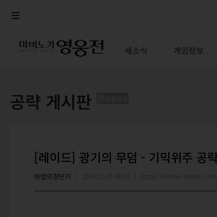
로그인
메뉴
본문
새소식
게임정보
공략 게시판
이용안내
[레이드] 광기의 무덤 - 기믹위주 공
마법의장딴지
2020-12-01 06:51
https://heroes.nexon.c