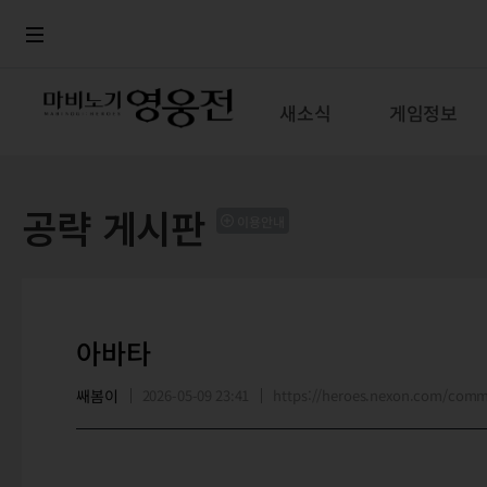
로그인
메뉴
본문
새소식
게임정보
공략 게시판
이용안내
아바타
쌔봄이
2026-05-09 23:41
https://heroes.nexon.com/com