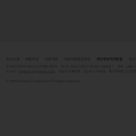
회사소개
채용안내
이용약관
게임이용등급안내
개인정보처리방침
청소
주)넥슨코리아 대표이사 강대현·김정욱 경기도 성남시 분당구 판교로 256번길 7 전화 : 1588-7701 
E-mail :
contact-us@nexon.co.kr
사업자 등록번호 : 220-87-17483호 통신판매업 신고번호
© NEXON Korea Corporation All Rights Reserved.