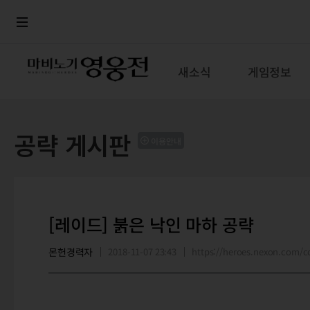
로그인
메뉴
본문
새소식
게임정보
공략 게시판
이용안내
[레이드] 붉은 낙인 마하 공략
몬헌경력자
2018-11-07 23:43
https://heroes.nexon.com