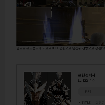
검으로 유도성있게 찌르고 베며 공중으로 던진뒤 전방으로 장판&
몬헌경력자
Lv.122
카이
망겜
TITLE
설정된