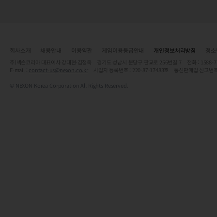
회사소개
채용안내
이용약관
게임이용등급안내
개인정보처리방침
청소
주)넥슨코리아 대표이사 강대현·김정욱 경기도 성남시 분당구 판교로 256번길 7 전화 : 1588-7701 
E-mail :
contact-us@nexon.co.kr
사업자 등록번호 : 220-87-17483호 통신판매업 신고번호
© NEXON Korea Corporation All Rights Reserved.