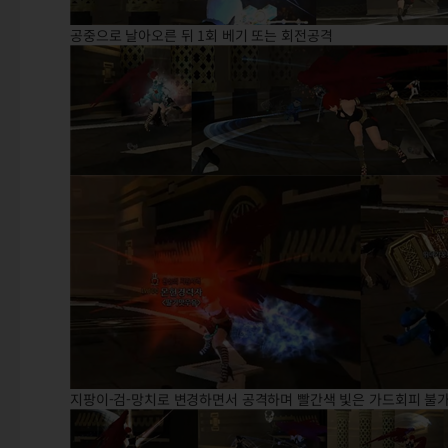
공중으로 날아오른 뒤 1회 베기 또는 회전공격
지팡이-검-망치로 변경하면서 공격하며 빨간색 빛은 가드회피 불