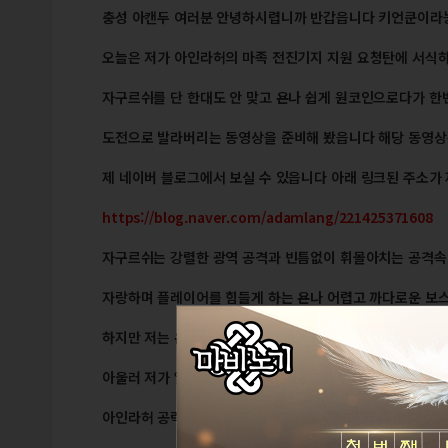
충성 아캔두 여러분 안녕하시렵니까 반갑읍니다 키언쿤이라
오늘은 저가 아인라허의 마족 전진기지 지원 요청탄에 서식
자구르쉬를 단 한대도 안 맞고 욘나 쉽게 원코인으로다가 한
도전으로 발라버리는 동영상을 준비해 봤읍니다 해당 동영
제 네이버 블로그에서 보실 수 있읍니다 아래 링크된 주소가
https://blog.naver.com/adamlang/221425371608
자구르쉬는 강렬한 광역 공격과 빈틈없이 휘몰아치는 공격
자랑하며 플레이어를 힘들게 하는 욘나 어렵고 까다로운 보
하지만 저는 욘나 신컨이라 눈 감고도 한대도 안 맞을 자신이
아울러 저가 엘븐 나이트 코디법도 같이 동봉했사오니
아인라허 공략과 함께 즐거운 룩덕질 되시기 바라겠읍니다