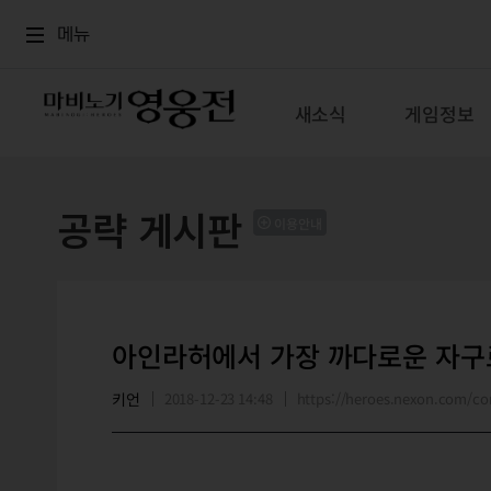
로그인
메뉴
본문
메뉴
새소식
게임정보
공략 게시판
이용안내
아인라허에서 가장 까다로운 자구
키언
2018-12-23 14:48
https://heroes.nexon.com/