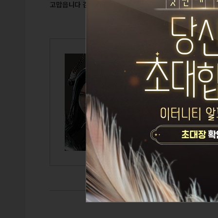
고맙읍니다 감사합니다 꿉벅 굽실 굽신 키언쿤 올림
키언
Lv.118
헤기
연극배우
TITLE
GUILD
CAIRDE