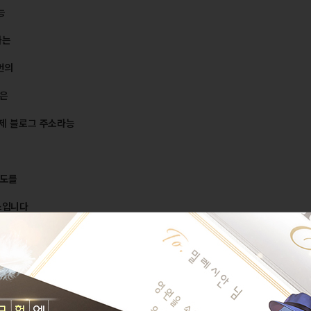
능
하는
번의
상은
 제 블로그 주소라능
속도를
스입니다
 있조 모