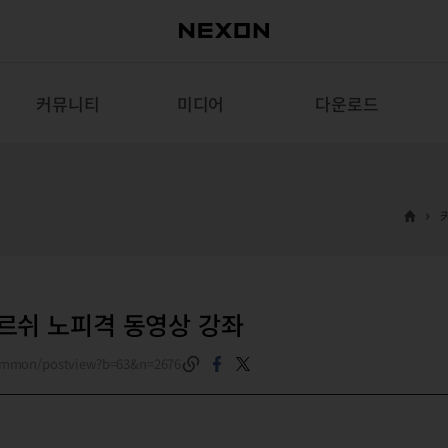
커뮤니티
미디어
다운로드
르쉬 노피격 동영상 강좌
common/postview?b=63&n=2676