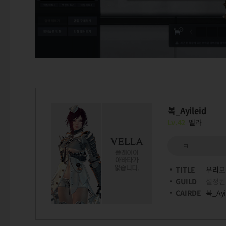
복_Ayileid
Lv.42
벨라
ㅋ
TITLE
우리모
GUILD
설정된
CAIRDE
복_Ayi