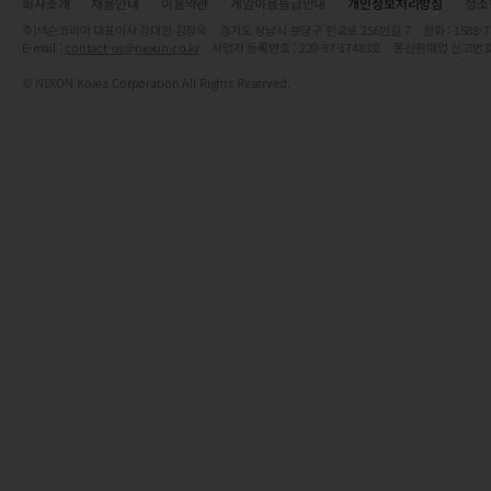
회사소개
채용안내
이용약관
게임이용등급안내
개인정보처리방침
청소
주)넥슨코리아 대표이사 강대현·김정욱 경기도 성남시 분당구 판교로 256번길 7 전화 : 1588-7701 
E-mail :
contact-us@nexon.co.kr
사업자 등록번호 : 220-87-17483호 통신판매업 신고번호
© NEXON Korea Corporation All Rights Reserved.