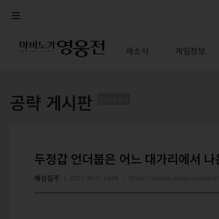
로그인
메뉴
본문
새소식
게임정보
공략 게시판
이용안내
두정갑 언더붑은 어느 대가리에서 
혜성질주
2023-06-15 14:04
https://heroes.nexon.com/c