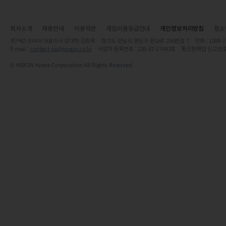
회사소개
채용안내
이용약관
게임이용등급안내
개인정보처리방침
청소
주)넥슨코리아 대표이사 강대현·김정욱 경기도 성남시 분당구 판교로 256번길 7 전화 : 1588-7701 
E-mail :
contact-us@nexon.co.kr
사업자 등록번호 : 220-87-17483호 통신판매업 신고번호
© NEXON Korea Corporation All Rights Reserved.