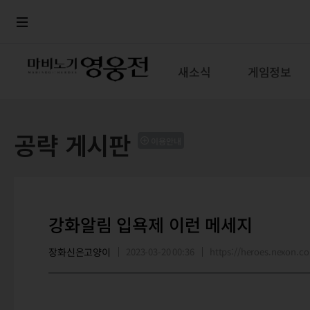
로그인
메뉴
본문
새소식
게임정보
공략 게시판
이용안내
강화알림 입욕제 이런 메세지
장화신은고양이
2023-03-20 00:36
https://heroes.nexon.