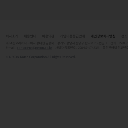
회사소개
채용안내
이용약관
게임이용등급안내
개인정보처리방침
청소
주)넥슨코리아 대표이사 강대현·김정욱 경기도 성남시 분당구 판교로 256번길 7 전화 : 1588-7701 
E-mail :
contact-us@nexon.co.kr
사업자 등록번호 : 220-87-17483호 통신판매업 신고번호
© NEXON Korea Corporation All Rights Reserved.