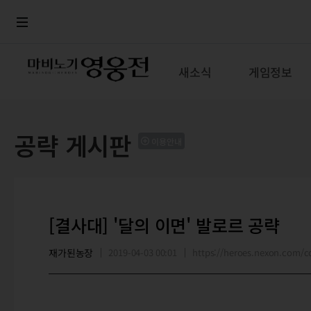
로그인
메뉴
본문
새소식
게임정보
공략 게시판
이용안내
[결사대] '달의 이면' 발로르 공략
재가된농장
2019-04-03 00:01
https://heroes.nexon.com