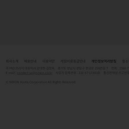
회사소개
채용안내
이용약관
게임이용등급안내
개인정보처리방침
청소
주)넥슨코리아 대표이사 강대현·김정욱 경기도 성남시 분당구 판교로 256번길 7 전화 : 1588-7701 
E-mail :
contact-us@nexon.co.kr
사업자 등록번호 : 220-87-17483호 통신판매업 신고번호
© NEXON Korea Corporation All Rights Reserved.