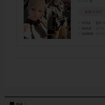
Lv.110
린
응애 나 아기
TITLE
집이 
GUILD
설정된
CAIRDE
카르제
댓글
1