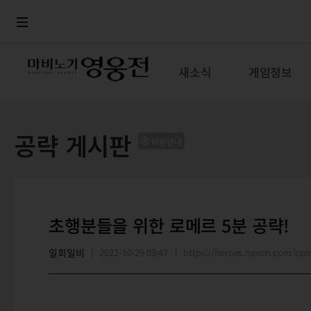
로그인
메뉴
본문
새소식
게임정보
공략 게시판
이용안내
초행분들을 위한 로메르 5분 공략!
일희일비
2022-10-29 03:47
https://heroes.nexon.com/c