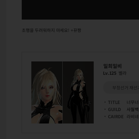
초행을 두려워하지 마세요! +뀨짱
일희일비
Lv.125
벨라
부정선거 재선거
TITLE
너무너
GUILD
사월백
CAIRDE
라비네