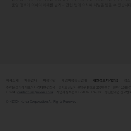
운영 정책에 의하여 제재를 받거나 관련 법에 의하여 처벌을 받을 수 있습니다
회사소개
채용안내
이용약관
게임이용등급안내
개인정보처리방침
청소
주)넥슨코리아 대표이사 강대현·김정욱 경기도 성남시 분당구 판교로 256번길 7 전화 : 1588-7701 
E-mail :
contact-us@nexon.co.kr
사업자 등록번호 : 220-87-17483호 통신판매업 신고번호
© NEXON Korea Corporation All Rights Reserved.