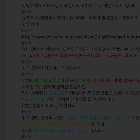
안녕하세요 105채널 비행길드의 귀환자 유저 하윤프레이 입니다.
br />
요즘은 이 딜링을 사용하시는 검벨라 분들이 많아졌습니다만 아직 
되었습니다.
br />
http://www.youtube.com/watch?v=OJLgGCmxbjw&featur
br />
얼마 전(이젠 옛날인가?) 검의 긍지가 패치 되면서 검벨라는 카단
스트라이크-더블스트라이크-스탠스-스트라이크-더블스트라이크
br />
식의 공격이 가능하게 되었습니다.
br />
검벨라의 주력 생존기이자 공격 수단인
크로스 스트라이크(3단계)
수치상으로 정확히 말하긴 힘들지만
일반 스매쉬가
300-500
의 데미지를 준다면 크로스 스트라이크(3
약
3000 4000
대의 강력한 데미지를 줄 수 있습니다.
(많은 분들이 아시는 사실이죠)
br />
위의 딜링 방식을 사용해
크로스-더블크로스 세트를 3번 성공
시켰
{2000(더블크로스)+3000(크로스)}x3
를 하여
총 약
15000의 데미지를 줄 수 있는
것입니다.
br />