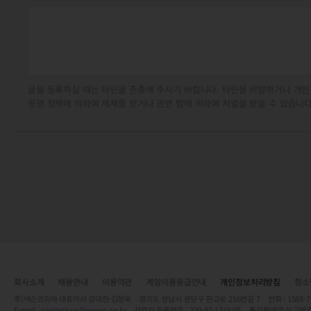
글을 등록하실 때는 타인을 존중해 주시기 바랍니다. 타인을 비방하거나 개인
운영 정책에 의하여 제재를 받거나 관련 법에 의하여 처벌을 받을 수 있습니다
회사소개
채용안내
이용약관
게임이용등급안내
개인정보처리방침
청소
주)넥슨코리아 대표이사 강대현·김정욱 경기도 성남시 분당구 판교로 256번길 7 전화 : 1588-7701 
E-mail :
contact-us@nexon.co.kr
사업자 등록번호 : 220-87-17483호 통신판매업 신고번호