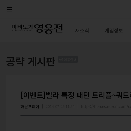
로그인
메뉴
본문
새소식
게임정보
공략 게시판
이용안내
[이벤트]벨라 특정 패턴 트리플~쿼드
하윤프레이
2014-07-25 11:54
https://heroes.nexon.com