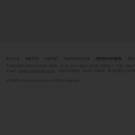
회사소개
채용안내
이용약관
게임이용등급안내
개인정보처리방침
청소
주)넥슨코리아 대표이사 강대현·김정욱 경기도 성남시 분당구 판교로 256번길 7 전화 : 1588-7701 
E-mail :
contact-us@nexon.co.kr
사업자 등록번호 : 220-87-17483호 통신판매업 신고번호
© NEXON Korea Corporation All Rights Reserved.