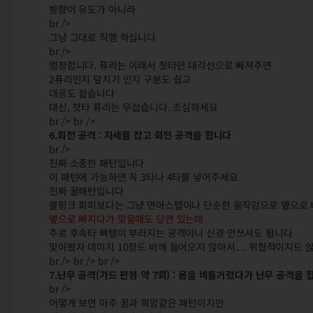
방향이 유도가 아니라
br />
그냥 그대로 직행 하십니다
br />
멍청합니다. 퓨리는 이래서 첫타만 대각선으로 빠져주면
2퓨리인지 덮치기 인지 구분도 쉽고
대응도 쉽습니다
대신, 첫타 퓨리는 무섭습니다. 조심하세요
br /> br />
6.회전 공격 : 자세를 잡고 회전 공격을 합니다
br />
진짜 소중한 패턴입니다
이 패턴에 가능하면 꼭 3타나 4타를 넣어주세요
진짜 꿀패턴입니다
블링크 회피보다는 그냥 연아스텝이나 단순한 움직임으로 옆으로 빠
옆으로 빠지다가 맞을때도 당연 있는데
주로 후속타 뼈탱이 부러지는 공격이니 신경 안쓰셔도 됩니다
맞아봤자 데미지 10정도 바께 들어오지 않아서.... 위협적이지도 
br /> br /> br />
7.난무 공격(가드 판정 약 7회) : 몸을 비틀거렸다가 난무 공격을 
br />
어떻게 보면 아주 꿈과 희망같은 패턴이지만