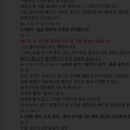
기본적인 2연타 클로 공격입니다
대응은 짤 처럼 블링크 이후 문라이트 1~2회가 안전합니다
그냥 달리기로 빠지고 거리만 맞추고 인세인과 웨어울프가 있다면 
위험부담이 크긴합니다
br /> br /> br /> br />
3.5퓨리 : 넓은 범위의 주변을 공격합니다
br />
솔직히 이 패턴에 집착하거나 뭐 그럴 필요는 없습니다
그냥 흘려보내도 되는 패턴이구요
그래도 딜을 한다면 퓨리 긁는 위치 보도 블링크 이후 2타나 문
블링크를 너무 빨리했다간 피격 위험이 높습니다
br /> br /> br /> br />
4.퓨리 공격 + 덮치기 공격 : 퓨리 공격
br />
퓨리 공격은 회피하고 덮치기 공격때 블링크 문라이트로 안전딜하
회피 방향은 가능하다면 블로드 로드가 퓨리 시전한 위치나
대각선으로 회피해주시는게 좋습니다
방향을 틀면 : 덮치기 공격
방향을 틀지 않고 그대로 직행하면 퓨리 2번인데
대각선이나 로드 방향으로 첫 공격을 블링크로 빠지면 후속타를 판단하
br /> br />
5.2연속 퓨리 & 헛 퓨리 : 퓨리 공격을 2번 연속 합니다 (2가지가
br />
부활 로드의 2번째 퓨리 경우