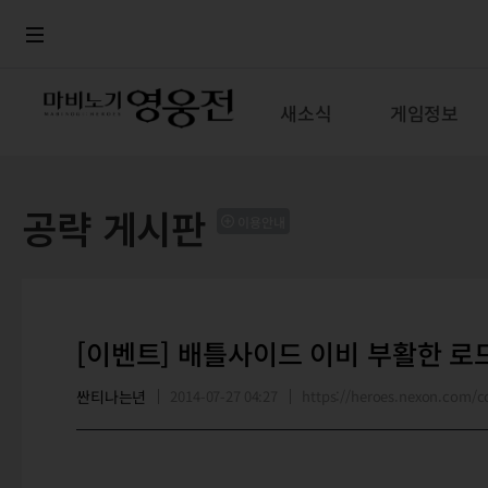
로그인
메뉴
본문
새소식
게임정보
공략 게시판
이용안내
[이벤트] 배틀사이드 이비 부활한 로드
싼티나는년
2014-07-27 04:27
https://heroes.nexon.com