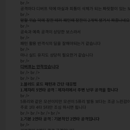
br />
공격마다 디버프 덕에 마실과 피통이 삭제가 되는 짜릿함이 있는
br />
망할 위습 덕에 장판 테러 패턴때 장판이 2개씩 생겨서 짜증나네요
br />
공속과 예측 공격이 상당한 보스라서
br />
패턴 활용 반격식의 딜을 잘해야되는거 같습니다
br />
마나 실드 유지도 상당히 필요한거 같습니다
br />
디버프는 안적었습니다
br /> br />
br /> br />
2.블러드 로드 패턴과 간단 대응법
1.제자리 5연타 공격 : 제자리에서 주변 난무 공격을 합니다
br />
5퓨리와 같은 모션이지만 모션이 5퓨리 발동 보다는 조금 느린감
주로 1타 4타 5타만 조심 하시면 됩니다
br /> br /> br /> br />
2.기본 2연타 공격 : 기본적인 2연타 공격입니다
br />