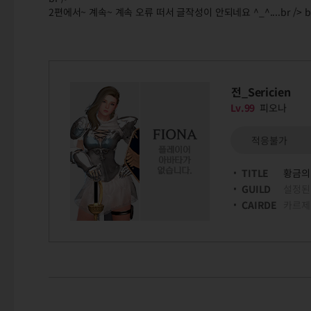
2편에서~ 계속~ 계속 오류 떠서 글작성이 안되네요 ^_^....br /> br
전_Sericien
Lv.99
피오나
적응불가
TITLE
황금의
GUILD
설정된
CAIRDE
카르제