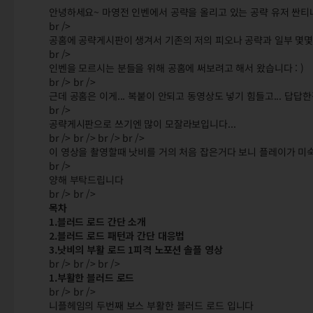
안녕하세요~ 마영전 인벤에서 공략을 올리고 있는 공략 유저 싼
br />
공홈에 공략게시판이 생겨서 기존의 저의 피오나 공략과 일부 몇몇
br />
인벤을 모르시는 분들을 위해 공홈에 써보려고 해서 왔습니다 : )
br /> br />
근데 공홈은 이게... 복붙이 안되고 동영상도 넣기 힘들고... 답답
br />
공략게시판으로 쓰기엔 많이 모잘라보입니다...
br /> br /> br /> br />
이 영상을 촬영할때 낫비를 거의 처음 잡은거다 보니 플레이가 미숙
br />
양해 부탁드립니다
br /> br />
목차
1.블러드 로드 간단 소개
2.블러드 로드 패턴과 간단 대응법
3.낫비의 부활 로드 1피격 노포션 솔플 영상
br /> br /> br />
1.부활한 블러드 로드
br /> br />
니플헤임의 두번째 보스 부활한 블러드 로드 입니다