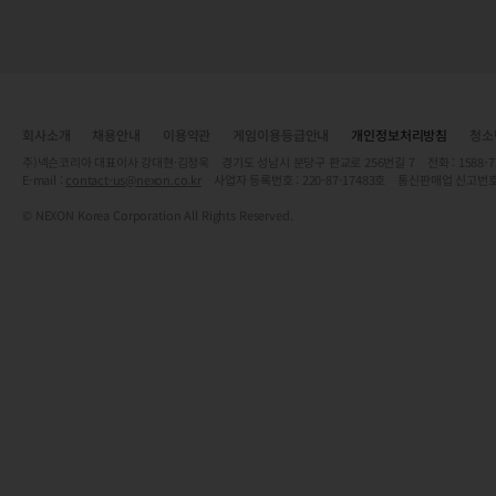
회사소개
채용안내
이용약관
게임이용등급안내
개인정보처리방침
청소
주)넥슨코리아 대표이사 강대현·김정욱 경기도 성남시 분당구 판교로 256번길 7 전화 : 1588-7701 
E-mail :
contact-us@nexon.co.kr
사업자 등록번호 : 220-87-17483호 통신판매업 신고번호
© NEXON Korea Corporation All Rights Reserved.