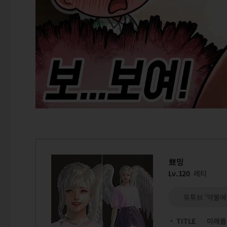
뾰밍
Lv.120
레티
유튜브 '약불
TITLE
미래를