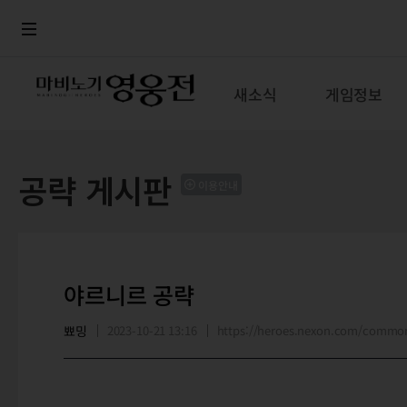
로그인
메뉴
본문
새소식
게임정보
공략 게시판
이용안내
야르니르 공략
뾰밍
2023-10-21 13:16
https://heroes.nexon.com/commo