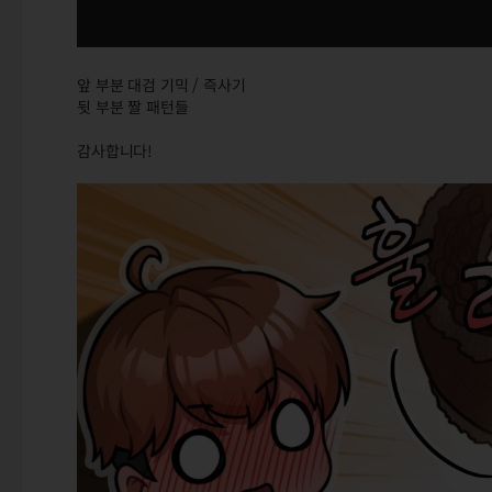
앞 부분 대검 기믹 / 즉사기
뒷 부분 짤 패턴들
감사합니다!