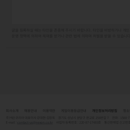
글을 등록하실 때는 타인을 존중해 주시기 바랍니다. 타인을 비방하거나 개인
운영 정책에 의하여 제재를 받거나 관련 법에 의하여 처벌을 받을 수 있습니다
회사소개
채용안내
이용약관
게임이용등급안내
개인정보처리방침
청소
주)넥슨코리아 대표이사 강대현·김정욱 경기도 성남시 분당구 판교로 256번길 7 전화 : 1588-7701 
E-mail :
contact-us@nexon.co.kr
사업자 등록번호 : 220-87-17483호 통신판매업 신고번호