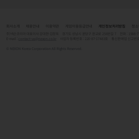
회사소개
채용안내
이용약관
게임이용등급안내
개인정보처리방침
청소
주)넥슨코리아 대표이사 강대현·김정욱 경기도 성남시 분당구 판교로 256번길 7 전화 : 1588-7701 
E-mail :
contact-us@nexon.co.kr
사업자 등록번호 : 220-87-17483호 통신판매업 신고번호
© NEXON Korea Corporation All Rights Reserved.