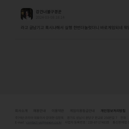
강건너불구경꾼
2024-03-08 18:14
라고 글남기고 혹시나해서 실행 한번더눌럿더니 바로게임되네 뭐
회사소개
채용안내
이용약관
게임이용등급안내
개인정보처리방침
주)넥슨코리아 대표이사 강대현·김정욱 경기도 성남시 분당구 판교로 256번길 7 전화 : 1588-
E-mail :
contact-us@nexon.co.kr
사업자 등록번호 : 220-87-17483호 통신판매업 