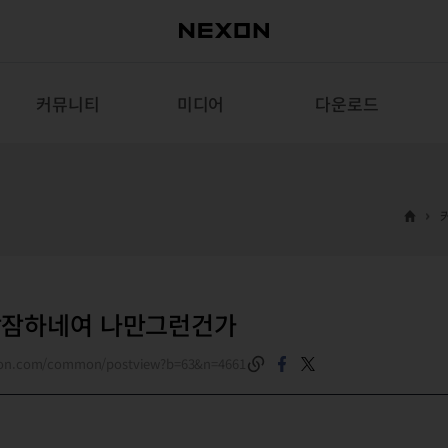
커뮤니티
미디어
다운로드
잠잠하네여 나만그런건가
exon.com/common/postview?b=63&n=4661