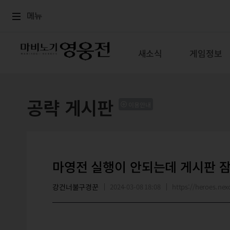
로그인
메뉴
본문
메뉴
새소식
게임정보
공략 게시판
이용안내
마영전 실행이 안되는데 게시판 
강건너불구경꾼
2024-03-08 18:08
https://heroes.n