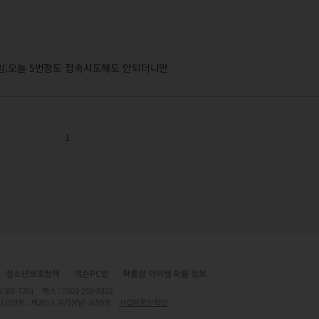
임;오늘 5번정도 접속시도해도 안되더니만
1
청소년보호정책
넥슨PC방
확률형 아이템 확률 정보
7701 팩스 : 0502-258-8322
신고번호 : 제2013-경기성남-1659호
사업자정보확인