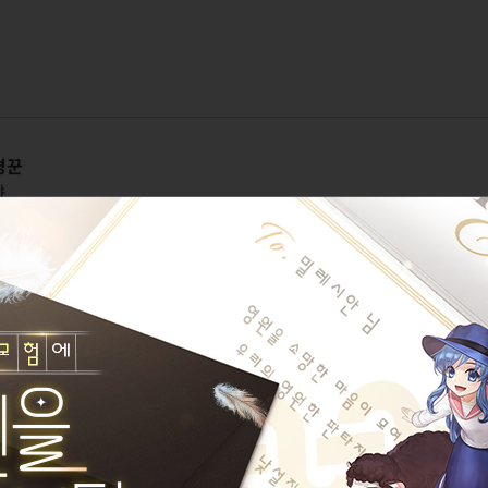
경꾼
샤
보는중
지켜보고 있다
포인세티아
현재시간매일몹시흥분약초
게시