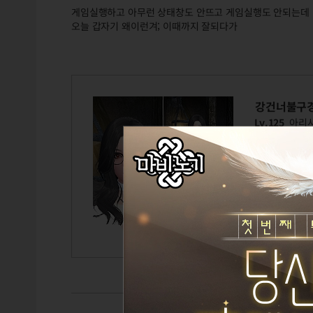
게임실행하고 아무런 상태창도 안뜨고 게임실행도 안되는데
오늘 갑자기 왜이런겨; 이때까지 잘되다가
강건너불구
Lv.125
아리
눈감고 
TITLE
GUILD
CAIRDE