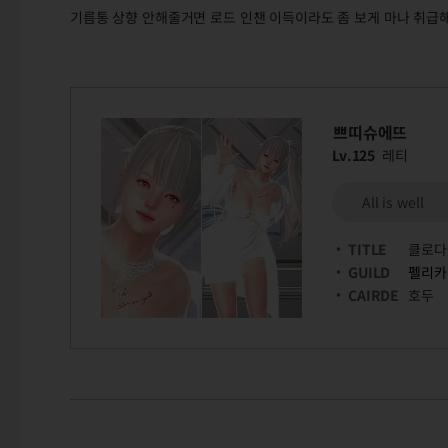
기름통 상향 안해줄거면 로드 인챈 이득이라도 좀 보게 마나 취급해주
쁘띠슈에뜨
Lv.125
레티
All is well
TITLE
클로다
GUILD
펠리카
CAIRDE
호두