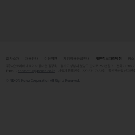
회사소개
채용안내
이용약관
게임이용등급안내
개인정보처리방침
청소
주)넥슨코리아 대표이사 강대현·김정욱 경기도 성남시 분당구 판교로 256번길 7 전화 : 1588-7701 
E-mail :
contact-us@nexon.co.kr
사업자 등록번호 : 220-87-17483호 통신판매업 신고번호
© NEXON Korea Corporation All Rights Reserved.