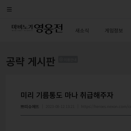
로그인
메뉴
본문
새소식
게임정보
공략 게시판
이용안내
미리 기름통도 마나 취급해주자
쁘띠슈에뜨
2023-08-12 13:21
https://heroes.nexon.com