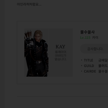
아인라허처럼요...
물수쏠사
Lv.115
카이
감사합니다.
TITLE
금메달
GUILD
블러드
CAIRDE
물수쏠