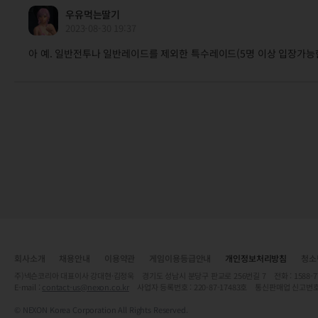
우유먹는딸기
2023-08-30 19:37
아 예. 일반전투나 일반레이드를 제외한 특수레이드(5명 이상 입장가능한 
회사소개
채용안내
이용약관
게임이용등급안내
개인정보처리방침
청소
주)넥슨코리아 대표이사 강대현·김정욱 경기도 성남시 분당구 판교로 256번길 7 전화 : 1588-7701 
E-mail :
contact-us@nexon.co.kr
사업자 등록번호 : 220-87-17483호 통신판매업 신고번호
© NEXON Korea Corporation All Rights Reserved.