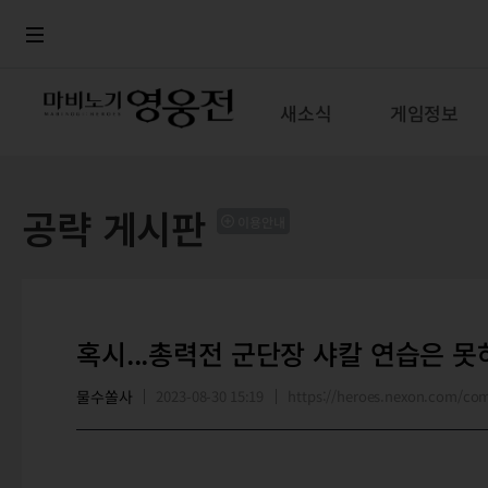
로그인
메뉴
본문
새소식
게임정보
공략 게시판
이용안내
혹시...총력전 군단장 샤칼 연습은 못
물수쏠사
2023-08-30 15:19
https://heroes.nexon.com/c