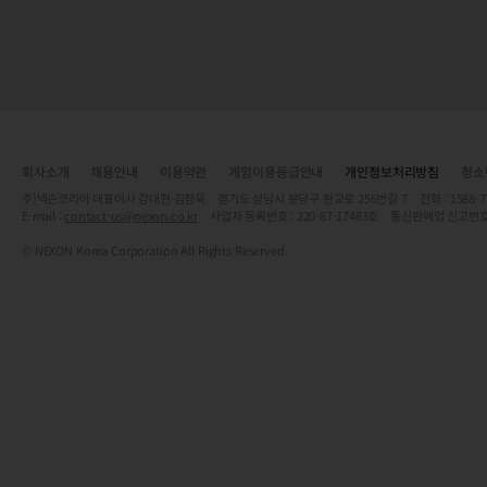
회사소개
채용안내
이용약관
게임이용등급안내
개인정보처리방침
청소
주)넥슨코리아 대표이사 강대현·김정욱 경기도 성남시 분당구 판교로 256번길 7 전화 : 1588-7701 
E-mail :
contact-us@nexon.co.kr
사업자 등록번호 : 220-87-17483호 통신판매업 신고번호
© NEXON Korea Corporation All Rights Reserved.