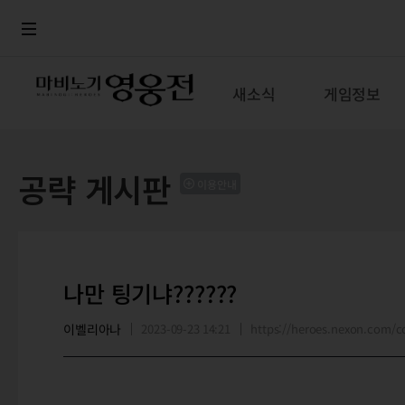
로그인
메뉴
본문
새소식
게임정보
공략 게시판
이용안내
나만 팅기냐??????
이벨리아나
2023-09-23 14:21
https://heroes.nexon.com