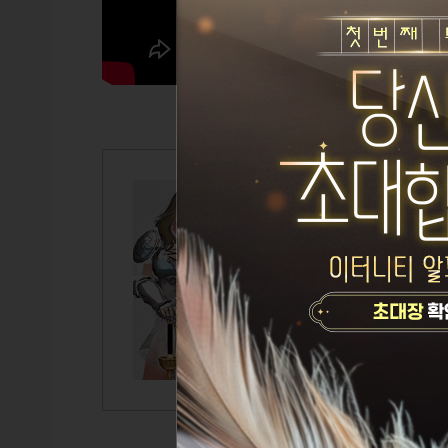
성민조
Lv.120
피오
뭐 해야됨
TITLE
GUILD
CAIRDE