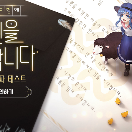
나
? (진짜 모름)
못난이
성민조길드
솜솜솜솜솜
게시