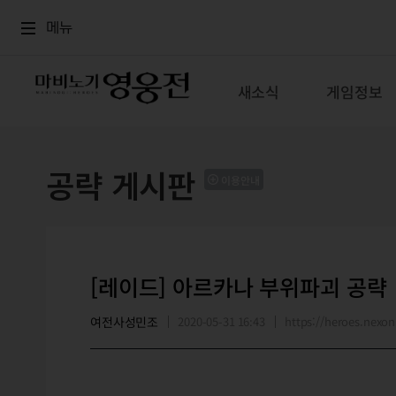
로그인
메뉴
본문
메뉴
새소식
게임정보
공략 게시판
이용안내
[레이드] 아르카나 부위파괴 공략
여전사성민조
2020-05-31 16:43
https://heroes.nex