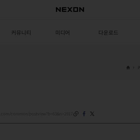
커뮤니티
미디어
다운로드
on.com/common/postview?b=63&n=2917