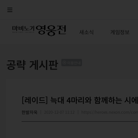
로그인
메뉴
본문
새소식
게임정보
공략 게시판
이용안내
[레이드] 늑대 4마리와 함께하는 시
한발자욱
2020-12-07 11:12
https://heroes.nexon.com/c