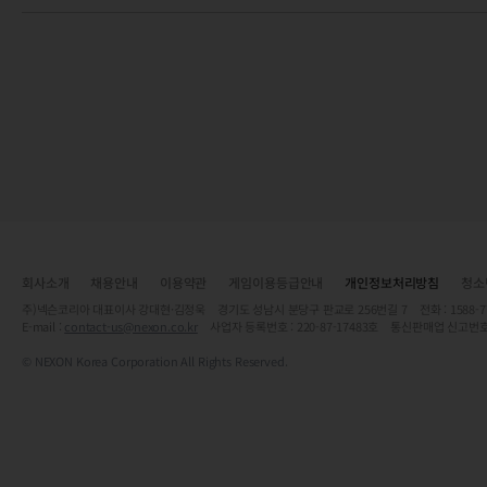
회사소개
채용안내
이용약관
게임이용등급안내
개인정보처리방침
청소
주)넥슨코리아 대표이사 강대현·김정욱 경기도 성남시 분당구 판교로 256번길 7 전화 : 1588-7701 
E-mail :
contact-us@nexon.co.kr
사업자 등록번호 : 220-87-17483호 통신판매업 신고번호
© NEXON Korea Corporation All Rights Reserved.