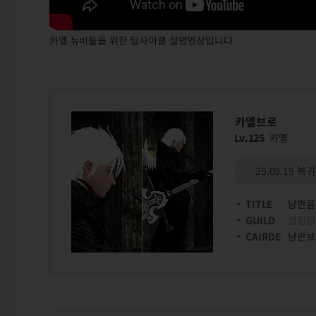
카엘 뉴비들을 위한 딜사이클 설명영상입니다
카엘브로
Lv.125
카엘
25.09.19 
TITLE
낭만을
GUILD
설정된
CAIRDE
낭만브