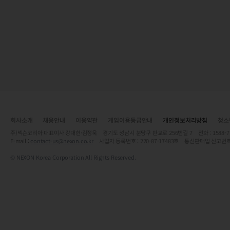
회사소개
채용안내
이용약관
게임이용등급안내
개인정보처리방침
청소
주)넥슨코리아 대표이사 강대현·김정욱 경기도 성남시 분당구 판교로 256번길 7 전화 : 1588-7701 
E-mail :
contact-us@nexon.co.kr
사업자 등록번호 : 220-87-17483호 통신판매업 신고번호
© NEXON Korea Corporation All Rights Reserved.