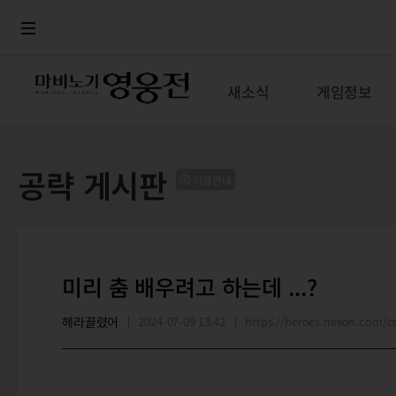
로그인
메뉴
본문
새소식
게임정보
공략 게시판
이용안내
미리 춤 배우려고 하는데 ...?
헤라끌렸어
2024-07-09 13:42
https://heroes.nexon.com