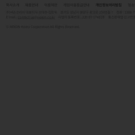
회사소개
채용안내
이용약관
게임이용등급안내
개인정보처리방침
청소
주)넥슨코리아 대표이사 강대현·김정욱 경기도 성남시 분당구 판교로 256번길 7 전화 : 1588-7701 
E-mail :
contact-us@nexon.co.kr
사업자 등록번호 : 220-87-17483호 통신판매업 신고번호
© NEXON Korea Corporation All Rights Reserved.