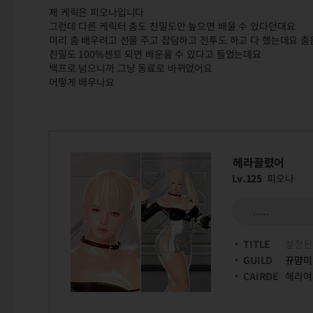
제 케릭은 피오나입니다
그런데 다른 케릭터 춤도 친밀도만 높으면 배울 수 있다던대요
미리 춤 배우려고 선물 주고 잡담하고 전투도 하고 다 했는데요 춤
친밀도 100%센트 되면 배운울 수 있다고 들었는데요
백프로 넘으니까 그냥 동료로 바뀌었어요
어떻게 배우나요
헤라끌렸어
Lv.125
피오나
......
TITLE
설정된
GUILD
뀨먐미
CAIRDE
헤라여