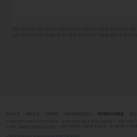
글을 등록하실 때는 타인을 존중해 주시기 바랍니다. 타인을 비방하거나 개인
운영 정책에 의하여 제재를 받거나 관련 법에 의하여 처벌을 받을 수 있습니다
회사소개
채용안내
이용약관
게임이용등급안내
개인정보처리방침
청소
주)넥슨코리아 대표이사 강대현·김정욱 경기도 성남시 분당구 판교로 256번길 7 전화 : 1588-7701 
E-mail :
contact-us@nexon.co.kr
사업자 등록번호 : 220-87-17483호 통신판매업 신고번호
© NEXON Korea Corporation All Rights Reserved.