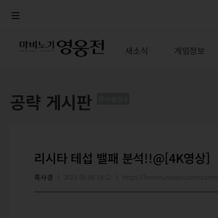
로그인
메뉴
본문
새소식
게임정보
공략 게시판
이용안내
리시타 테섭 밸패 분석!!@[4K영상]
흑사경
2019-06-06 19:12
https://heroes.nexon.com/com