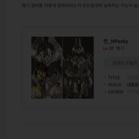
헤기 장비를 어떻게 맞춰야되는지 모르겠네여 능력치는 지는이 높은
전_HPonly
Lv.97
헤기
설정된 오늘의
TITLE
설정된
GUILD
내젊음
CAIRDE
카르제