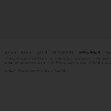
회사소개
채용안내
이용약관
게임이용등급안내
개인정보처리방침
청소
주)넥슨코리아 대표이사 강대현·김정욱 경기도 성남시 분당구 판교로 256번길 7 전화 : 1588-7701 
E-mail :
contact-us@nexon.co.kr
사업자 등록번호 : 220-87-17483호 통신판매업 신고번호
© NEXON Korea Corporation All Rights Reserved.