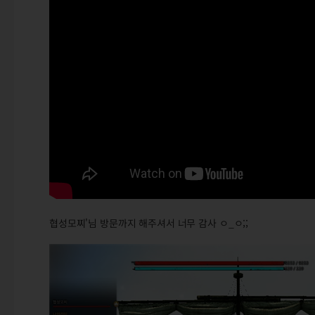
협성모찌'님 방문까지 해주셔서 너무 감사 ㅇ_ㅇ;;