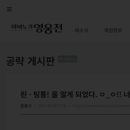
로그인
메뉴
본문
새소식
게임정보
공략 게시판
이용안내
린 - 팅통! 을 알게 되었다. ㅇ_ㅇ!! 
칡흙신
2017-09-09 07:36
https://heroes.nexon.com/com