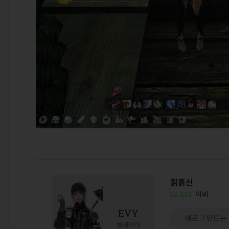
칡흙신
Lv.115
이비
에르그 만드는