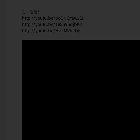
린 - 팅통!
http://youtu.be/poQNQYewJEs
http://youtu.be/18SS9SdjbK8
http://youtu.be/HvjcMVhJtYg