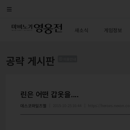
로그인
메뉴
본문
새소식
게임정보
공략 게시판
이용안내
린은 어떤 갑옷을....
데스코와일즈멜
2015-10-25 16:44
https://heroes.nexon.