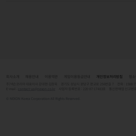
회사소개
채용안내
이용약관
게임이용등급안내
개인정보처리방침
청소
주)넥슨코리아 대표이사 강대현·김정욱 경기도 성남시 분당구 판교로 256번길 7 전화 : 1588-7701 
E-mail :
contact-us@nexon.co.kr
사업자 등록번호 : 220-87-17483호 통신판매업 신고번호
© NEXON Korea Corporation All Rights Reserved.