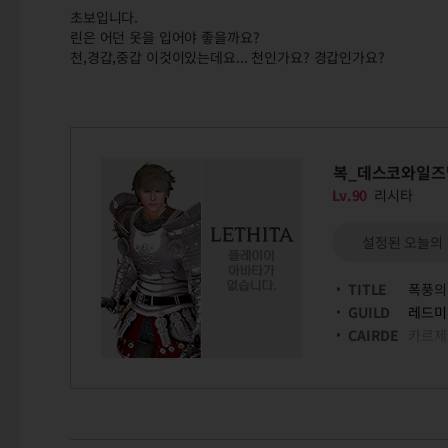
초보입니다.
린은 어던 옷을 입어야 좋을까요?
천,경갑,중갑 이것이있는데요... 천인가요? 경갑인가요?
복_데스코와일즈
Lv.90
리시타
설정된 오늘의
TITLE
폭풍의
GUILD
레드미
CAIRDE
카르제